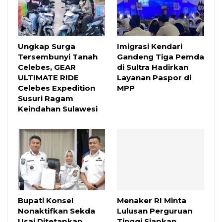
Ungkap Surga
Imigrasi Kendari
Tersembunyi Tanah
Gandeng Tiga Pemda
Celebes, GEAR
di Sultra Hadirkan
ULTIMATE RIDE
Layanan Paspor di
Celebes Expedition
MPP
Susuri Ragam
Keindahan Sulawesi
Bupati Konsel
Menaker RI Minta
Nonaktifkan Sekda
Lulusan Perguruan
Usai Ditetapkan
Tinggi Siapkan