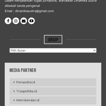
Dalam menjalankan tugas jurnalistik, wartawan Dinamika Sultra
dibekali tanda pengenal
Email : dinamikasultra@gmail.com
ARSIP
Arsip
MEDIA PARTNER
Penasultra.id
Triaspolitika.id
Metrokendari.id