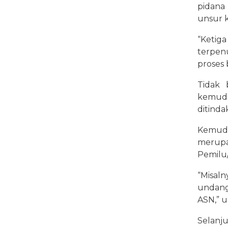
pidana
unsur k
“Ketig
terpen
proses 
Tidak 
kemud
ditinda
Kemudi
merup
Pemilu/
“Misaln
undang
ASN,” u
Selanj