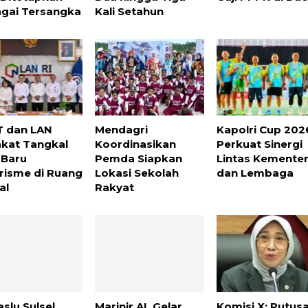
gai Tersangka
Kali Setahun
 dan LAN
Mendagri
Kapolri Cup 202
kat Tangkal
Koordinasikan
Perkuat Sinergi
 Baru
Pemda Siapkan
Lintas Kementer
risme di Ruang
Lokasi Sekolah
dan Lembaga
al
Rakyat
slu Sulsel
Marinir AL Gelar
Komisi X: Putus