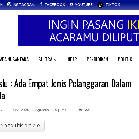
AN
INSTAGRAM
FACEBOOK
YOUTUBE
TIKTOK
APA NUSANTARA
SULTRA
INDEP
PENDIDIKAN
POLITIK
lu : Ada Empat Jenis Pelanggaran Dalam
da
On
Sabtu, 22 Agustus 2020 | 17:06
405
i
ten to this article