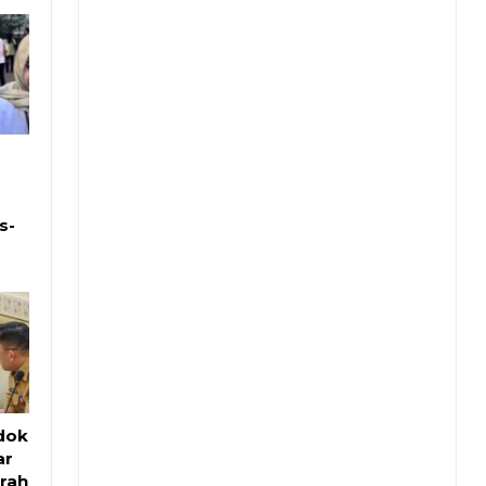
s-
dok
ar
erah