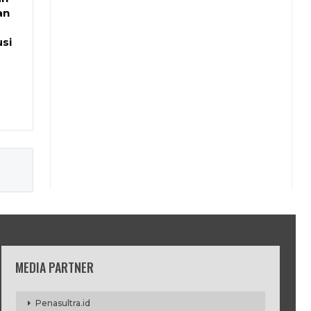
an
si
MEDIA PARTNER
Penasultra.id