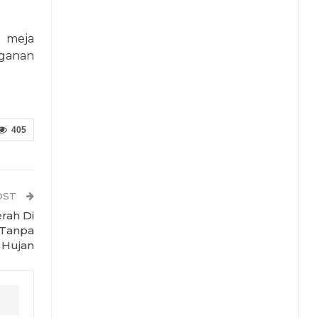
n meja
ganan
405
OST
rah Di
 Tanpa
Hujan