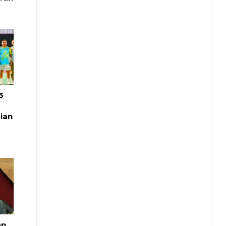
6
ian
an