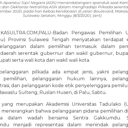
h Aparatur Sipil Negara (ASN) menandatangani spanduk saat Ka
k dan Deklarasi Netralitas ASN dalam menghadapi Pilkada serentak
ember 2020, pada hari bebas kendaraan di jalan Boulevard, Makass
Sulawesi Selatan, Minggu (8/3/2020). (ant)
IKASULTRA.COM,PALU-Badan Pengawas Pemilihan
lu) Provinsi Sulawesi Tengah menyatakan terdapat
pelanggaran dalam pemilihan termasuk dalam pemi
 daerah serentak gubernur dan wakil gubernur, bupa
upati serta wali kota dan wakil wali kota.
 pelanggaran pilkada ada empat jenis, yakni pelan
 pemilihan, pelanggaran hukum lainnya, pelang
trasi, dan pelanggaran kode etik penyelenggara pemilu,
awaslu Sulteng, Ruslan Husen, di Palu, Sabtu.
 yang merupakan Akademisi Universitas Tadulako (
ni menerangkan bahwa pelanggaran pidana pemilihan d
ma dalam wadah bersama Sentra Gakkumdu. S
du menjadi representasi dalam menindak pelang