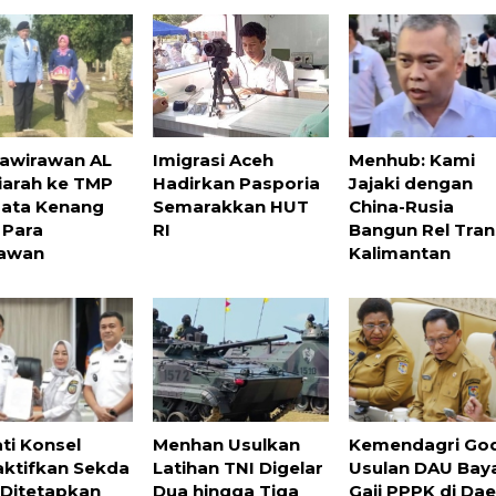
awirawan AL
Imigrasi Aceh
Menhub: Kami
iarah ke TMP
Hadirkan Pasporia
Jajaki dengan
bata Kenang
Semarakkan HUT
China-Rusia
 Para
RI
Bangun Rel Tran
lawan
Kalimantan
ti Konsel
Menhan Usulkan
Kemendagri Go
ktifkan Sekda
Latihan TNI Digelar
Usulan DAU Bay
 Ditetapkan
Dua hingga Tiga
Gaji PPPK di Da