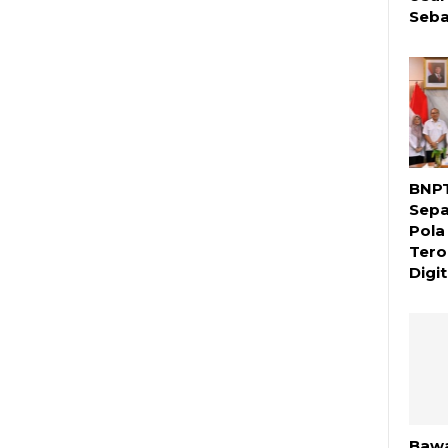
Seba
BNPT
Sepa
Pola
Tero
Digit
Bawa