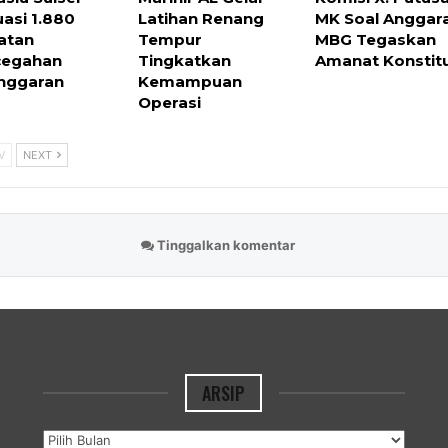
uasi 1.880
Latihan Renang
MK Soal Anggar
atan
Tempur
MBG Tegaskan
cegahan
Tingkatkan
Amanat Konstitu
nggaran
Kemampuan
Operasi
V
NEXT
Tinggalkan komentar
ARSIP
Arsip