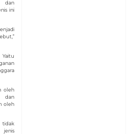
, dan
is ini
njadi
ebut,”
Yaitu
ganan
ggara
n oleh
, dan
n oleh
tidak
jenis