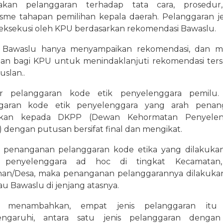
akan pelanggaran terhadap tata cara, prosedur
sme tahapan pemilihan kepala daerah. Pelanggaran jen
ieksekusi oleh KPU berdasarkan rekomendasi Bawaslu.
 Bawaslu hanya menyampaikan rekomendasi, dan me
ban bagi KPU untuk menindaklanjuti rekomendasi ters
uslan..
ir pelanggaran kode etik penyelenggara pemilu. 
garan kode etik penyelenggara yang arah penan
ahkan kepada DKPP (Dewan Kehormatan Penyelen
 dengan putusan bersifat final dan mengikat.
i penanganan pelanggaran kode etika yang dilakuka
an penyelenggara ad hoc di tingkat Kecamatan
han/Desa, maka penanganan pelanggarannya dilakuka
u Bawaslu di jenjang atasnya.
n menambahkan, empat jenis pelanggaran itu 
garuhi, antara satu jenis pelanggaran dengan 