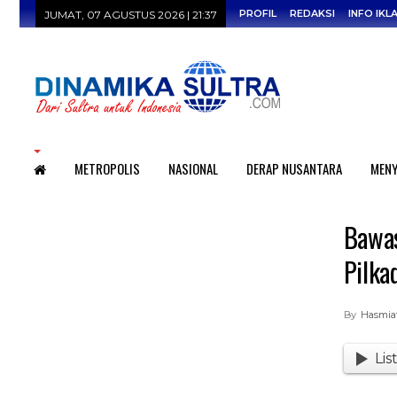
PROFIL
REDAKSI
INFO IKL
JUMAT, 07 AGUSTUS 2026 | 21:37
HOME
METROPOLIS
NASIONAL
DERAP NUSANTARA
MENY
Bawas
Pilka
By
Hasmiat
Lis