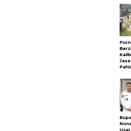
Purn
Berz
Kali
Jasa
Pah
Bupa
Nona
Usai