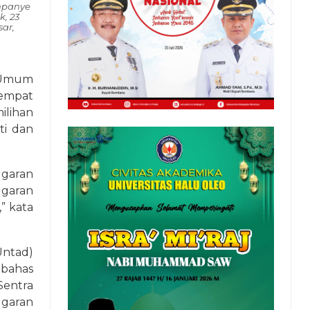
mpanye
, 23
ar,
 Umum
 empat
lihan
ti dan
ggaran
garan
” kata
Untad)
ibahas
entra
garan