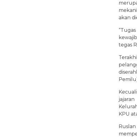
merup
mekani
akan d
“Tugas
kewaji
tegas R
Terakh
pelang
diser
Pemilu)
Kecual
jajar
Kelura
KPU ata
Rusla
mempen