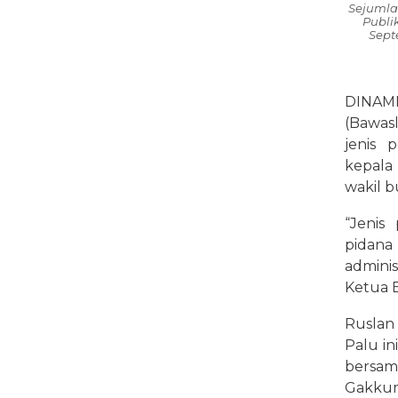
Sejumla
Publi
Sept
DINAM
(Bawas
jenis 
kepala
wakil b
“Jenis
pidana
adminis
Ketua B
Ruslan
Palu i
bersa
Gakkum