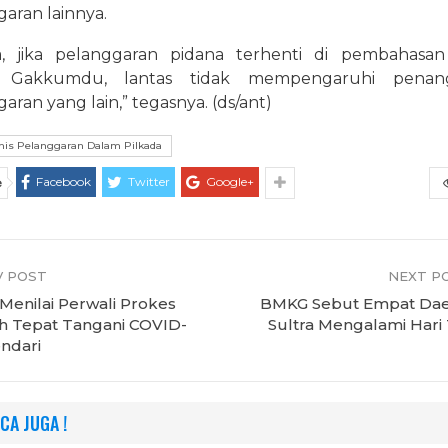
aran lainnya.
ya, jika pelanggaran pidana terhenti di pembahasa
a Gakkumdu, lantas tidak mempengaruhi penan
aran yang lain,” tegasnya. (ds/ant)
nis Pelanggaran Dalam Pilkada
Facebook
Twitter
Google+
e
 POST
NEXT P
enilai Perwali Prokes
BMKG Sebut Empat Dae
h Tepat Tangani COVID-
Sultra Mengalami Hari
endari
CA JUGA !