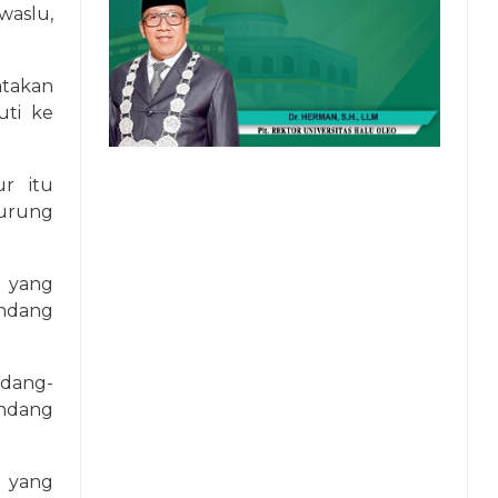
waslu,
takan
uti ke
ur itu
urung
 yang
ndang
ndang-
undang
n yang