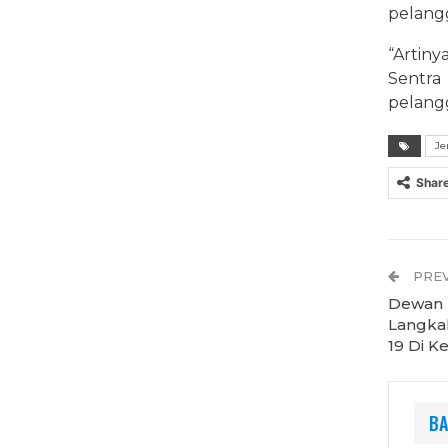
pelangg
“Artin
Sentr
pelangg
Je
Shar
PREV
Dewan M
Langka
19 Di K
BA