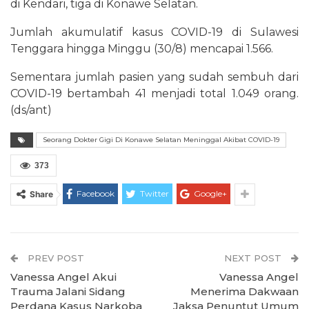
di Kendari, tiga di Konawe Selatan.
Jumlah akumulatif kasus COVID-19 di Sulawesi
Tenggara hingga Minggu (30/8) mencapai 1.566.
Sementara jumlah pasien yang sudah sembuh dari
COVID-19 bertambah 41 menjadi total 1.049 orang.
(ds/ant)
Seorang Dokter Gigi Di Konawe Selatan Meninggal Akibat COVID-19
373
Facebook
Twitter
Google+
Share
PREV POST
NEXT POST
Vanessa Angel Akui
Vanessa Angel
Trauma Jalani Sidang
Menerima Dakwaan
Perdana Kasus Narkoba
Jaksa Penuntut Umum