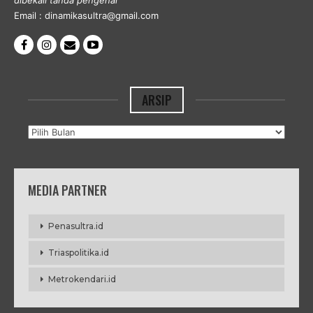
dibekali tanda pengenal
Email : dinamikasultra@gmail.com
ARSIP
Arsip
MEDIA PARTNER
Penasultra.id
Triaspolitika.id
Metrokendari.id