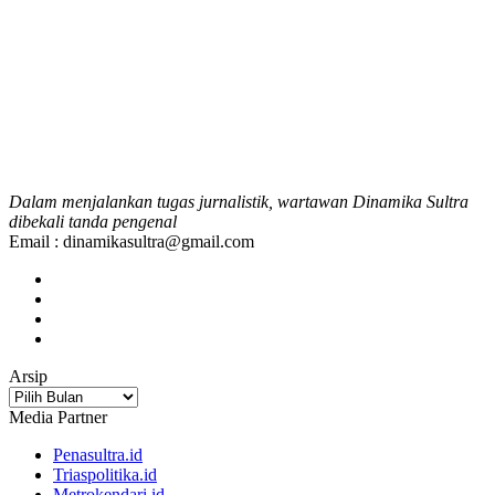
Dalam menjalankan tugas jurnalistik, wartawan Dinamika Sultra
dibekali tanda pengenal
Email : dinamikasultra@gmail.com
Arsip
Arsip
Media Partner
Penasultra.id
Triaspolitika.id
Metrokendari.id