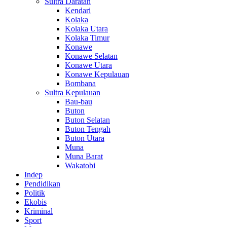
Sultra Daratan
Kendari
Kolaka
Kolaka Utara
Kolaka Timur
Konawe
Konawe Selatan
Konawe Utara
Konawe Kepulauan
Bombana
Sultra Kepulauan
Bau-bau
Buton
Buton Selatan
Buton Tengah
Buton Utara
Muna
Muna Barat
Wakatobi
Indep
Pendidikan
Politik
Ekobis
Kriminal
Sport