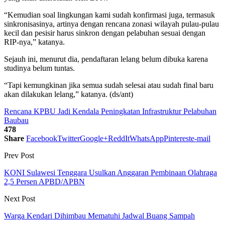
“Kemudian soal lingkungan kami sudah konfirmasi juga, termasuk
sinkronisasinya, artinya dengan rencana zonasi wilayah pulau-pulau
kecil dan pesisir harus sinkron dengan pelabuhan sesuai dengan
RIP-nya,” katanya.
Sejauh ini, menurut dia, pendaftaran lelang belum dibuka karena
studinya belum tuntas.
“Tapi kemungkinan jika semua sudah selesai atau sudah final baru
akan dilakukan lelang,” katanya. (ds/ant)
Rencana KPBU Jadi Kendala Peningkatan Infrastruktur Pelabuhan
Baubau
478
Share
Facebook
Twitter
Google+
ReddIt
WhatsApp
Pinterest
e-mail
Prev Post
KONI Sulawesi Tenggara Usulkan Anggaran Pembinaan Olahraga
2,5 Persen APBD/APBN
Next Post
Warga Kendari Dihimbau Mematuhi Jadwal Buang Sampah