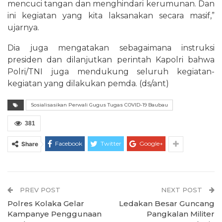
mencuci tangan dan menghindari kerumunan. Dan
ini kegiatan yang kita laksanakan secara masif,”
ujarnya.
Dia juga mengatakan sebagaimana instruksi
presiden dan dilanjutkan perintah Kapolri bahwa
Polri/TNI juga mendukung seluruh kegiatan-
kegiatan yang dilakukan pemda. (ds/ant)
Sosialisasikan Perwali Gugus Tugas COVID-19 Baubau
381
Facebook
Twitter
Google+
Share
PREV POST
NEXT POST
Polres Kolaka Gelar
Ledakan Besar Guncang
Kampanye Penggunaan
Pangkalan Militer