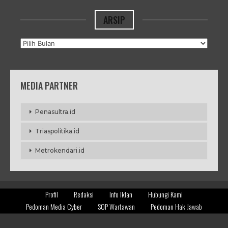
ARSIP
Arsip
MEDIA PARTNER
Penasultra.id
Triaspolitika.id
Metrokendari.id
Profil
Redaksi
Info Iklan
Hubungi Kami
Pedoman Media Cyber
SOP Wartawan
Pedoman Hak Jawab