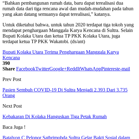
“Bahkan pembangunan rumah data, baru dapat terealisasi dua
rumah data dari tiga rencana awal dan mudah-mudahan pada tahun
yang akan datang semuanya dapat terealisasi,” katanya.
Untuk diketahui bahwa, untuk tahun 2020 terdapat tiga tokoh yang
mendapat penghargaan Manggala Karya Kencana di Sultra. Selain
Bupati Kolaka Utara dan ketua TP PKK Kolaka Utara, juga
terdapat ketua TP PKK Wakatobi. (ds/ant)
Bupati Kolaka Utara Terima Penghargaan Manggala Karya
Kencana
390
Share
Facebook
Twitter
Google+
ReddIt
WhatsApp
Pinterest
e-mail
Prev Post
Pasien Sembuh COVID-19 Di Sultra Menjadi 2.393 Dari 3.735
Orang
Next Post
Kebakaran Di Kolaka Hanguskan Tiga Petak Rumah
Baca Juga !
Batalyon C Pelopor Satbrimobda Sultra Gelar Bakti Sosial dalam