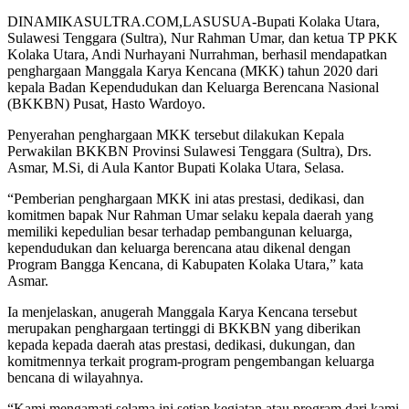
DINAMIKASULTRA.COM,LASUSUA-Bupati Kolaka Utara,
Sulawesi Tenggara (Sultra), Nur Rahman Umar, dan ketua TP PKK
Kolaka Utara, Andi Nurhayani Nurrahman, berhasil mendapatkan
penghargaan Manggala Karya Kencana (MKK) tahun 2020 dari
kepala Badan Kependudukan dan Keluarga Berencana Nasional
(BKKBN) Pusat, Hasto Wardoyo.
Penyerahan penghargaan MKK tersebut dilakukan Kepala
Perwakilan BKKBN Provinsi Sulawesi Tenggara (Sultra), Drs.
Asmar, M.Si, di Aula Kantor Bupati Kolaka Utara, Selasa.
“Pemberian penghargaan MKK ini atas prestasi, dedikasi, dan
komitmen bapak Nur Rahman Umar selaku kepala daerah yang
memiliki kepedulian besar terhadap pembangunan keluarga,
kependudukan dan keluarga berencana atau dikenal dengan
Program Bangga Kencana, di Kabupaten Kolaka Utara,” kata
Asmar.
Ia menjelaskan, anugerah Manggala Karya Kencana tersebut
merupakan penghargaan tertinggi di BKKBN yang diberikan
kepada kepada daerah atas prestasi, dedikasi, dukungan, dan
komitmennya terkait program-program pengembangan keluarga
bencana di wilayahnya.
“Kami mengamati selama ini setiap kegiatan atau program dari kami