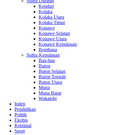
Sultra Daratan
Kendari
Kolaka
Kolaka Utara
Kolaka Timur
Konawe
Konawe Selatan
Konawe Utara
Konawe Kepulauan
Bombana
Sultra Kepulauan
Bau-bau
Buton
Buton Selatan
Buton Tengah
Buton Utara
Muna
Muna Barat
Wakatobi
Indep
Pendidikan
Politik
Ekobis
Kriminal
Sport