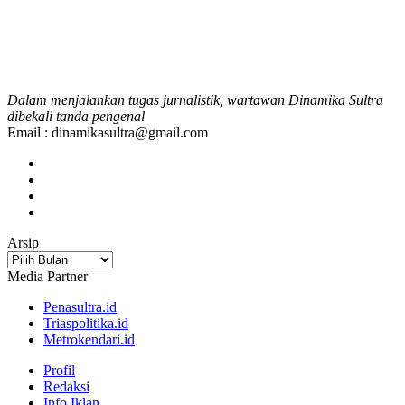
Dalam menjalankan tugas jurnalistik, wartawan Dinamika Sultra
dibekali tanda pengenal
Email : dinamikasultra@gmail.com
Arsip
Arsip
Media Partner
Penasultra.id
Triaspolitika.id
Metrokendari.id
Profil
Redaksi
Info Iklan