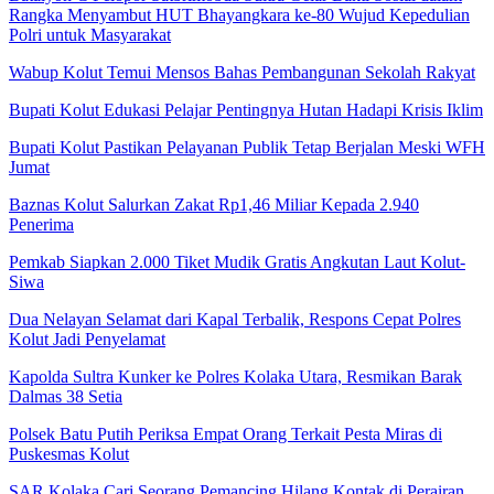
Rangka Menyambut HUT Bhayangkara ke-80 Wujud Kepedulian
Polri untuk Masyarakat
Wabup Kolut Temui Mensos Bahas Pembangunan Sekolah Rakyat
Bupati Kolut Edukasi Pelajar Pentingnya Hutan Hadapi Krisis Iklim
Bupati Kolut Pastikan Pelayanan Publik Tetap Berjalan Meski WFH
Jumat
Baznas Kolut Salurkan Zakat Rp1,46 Miliar Kepada 2.940
Penerima
Pemkab Siapkan 2.000 Tiket Mudik Gratis Angkutan Laut Kolut-
Siwa
Dua Nelayan Selamat dari Kapal Terbalik, Respons Cepat Polres
Kolut Jadi Penyelamat
Kapolda Sultra Kunker ke Polres Kolaka Utara, Resmikan Barak
Dalmas 38 Setia
Polsek Batu Putih Periksa Empat Orang Terkait Pesta Miras di
Puskesmas Kolut
SAR Kolaka Cari Seorang Pemancing Hilang Kontak di Perairan