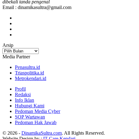
dibekali tanda pengenal
Email : dinamikasultra@gmail.com
Arsip
Arsip
Media Partner
Penasultra.id
Triaspolitika.id
Metrokendari.id
Profil
Redaksi
Info Iklan
Hubungi Kami
Pedoman Media Cyber
SOP Wartawan
Pedoman Hak Jawab
© 2026 -
DinamikaSultra.com
. All Rights Reserved.
Website Design by :
IT Care Kendari