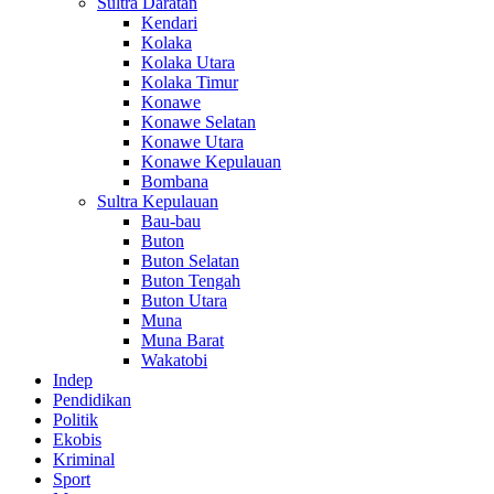
Sultra Daratan
Kendari
Kolaka
Kolaka Utara
Kolaka Timur
Konawe
Konawe Selatan
Konawe Utara
Konawe Kepulauan
Bombana
Sultra Kepulauan
Bau-bau
Buton
Buton Selatan
Buton Tengah
Buton Utara
Muna
Muna Barat
Wakatobi
Indep
Pendidikan
Politik
Ekobis
Kriminal
Sport