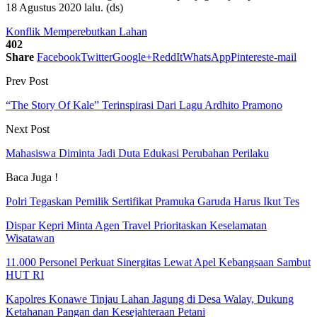
18 Agustus 2020 lalu. (ds)
Konflik Memperebutkan Lahan
402
Share
Facebook
Twitter
Google+
ReddIt
WhatsApp
Pinterest
e-mail
Prev Post
“The Story Of Kale” Terinspirasi Dari Lagu Ardhito Pramono
Next Post
Mahasiswa Diminta Jadi Duta Edukasi Perubahan Perilaku
Baca Juga !
Polri Tegaskan Pemilik Sertifikat Pramuka Garuda Harus Ikut Tes
Dispar Kepri Minta Agen Travel Prioritaskan Keselamatan
Wisatawan
11.000 Personel Perkuat Sinergitas Lewat Apel Kebangsaan Sambut
HUT RI
Kapolres Konawe Tinjau Lahan Jagung di Desa Walay, Dukung
Ketahanan Pangan dan Kesejahteraan Petani