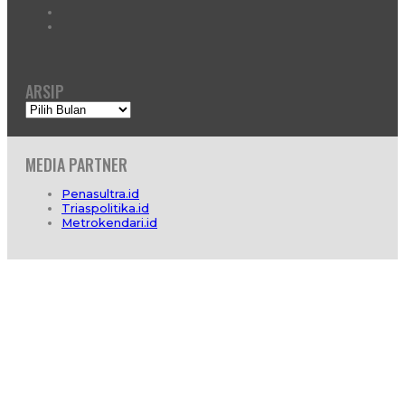
ARSIP
Arsip
MEDIA PARTNER
Penasultra.id
Triaspolitika.id
Metrokendari.id
Profil
Redaksi
Info Iklan
Hubungi Kami
Pedoman Media Cyber
SOP Wartawan
Pedoman Hak Jawab
© 2026 -
DinamikaSultra.com
. All Rights Reserved.
Website Design by :
IT Care Kendari