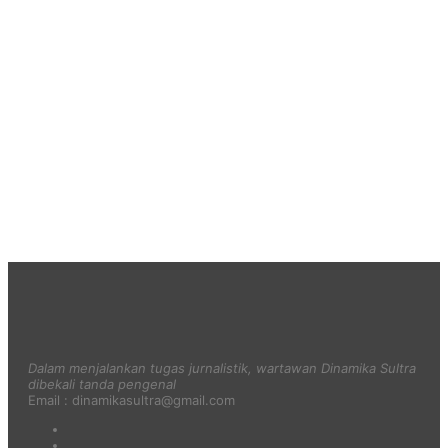
Dalam menjalankan tugas jurnalistik, wartawan Dinamika Sultra
dibekali tanda pengenal
Email : dinamikasultra@gmail.com