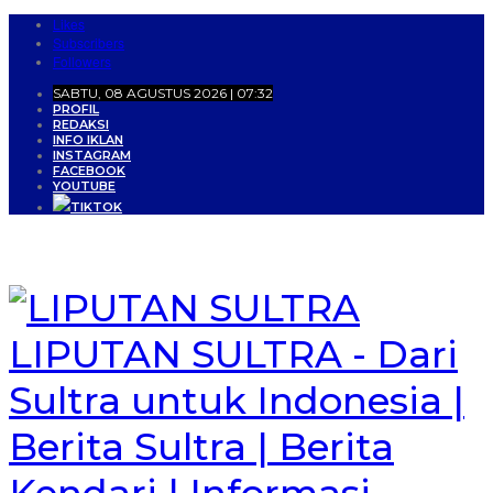
Likes
Subscribers
Followers
SABTU, 08 AGUSTUS 2026 | 07:32
PROFIL
REDAKSI
INFO IKLAN
INSTAGRAM
FACEBOOK
YOUTUBE
TIKTOK
LIPUTAN SULTRA - Dari
Sultra untuk Indonesia |
Berita Sultra | Berita