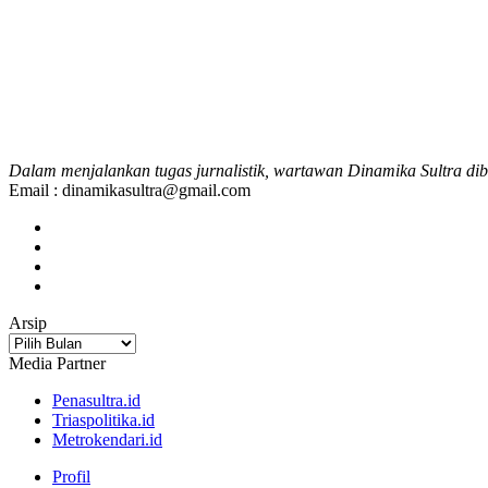
Dalam menjalankan tugas jurnalistik, wartawan Dinamika Sultra dib
Email : dinamikasultra@gmail.com
Arsip
Arsip
Media Partner
Penasultra.id
Triaspolitika.id
Metrokendari.id
Profil