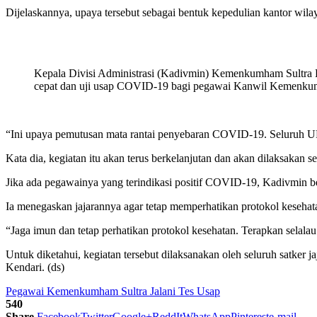
Dijelaskannya, upaya tersebut sebagai bentuk kepedulian kantor wila
Kepala Divisi Administrasi (Kadivmin) Kemenkumham Sultra Ko
cepat dan uji usap COVID-19 bagi pegawai Kanwil Kemenkumha
“Ini upaya pemutusan mata rantai penyebaran COVID-19. Seluruh UPT
Kata dia, kegiatan itu akan terus berkelanjutan dan akan dilaksakan 
Jika ada pegawainya yang terindikasi positif COVID-19, Kadivmin b
Ia menegaskan jajarannya agar tetap memperhatikan protokol kesehatan
“Jaga imun dan tetap perhatikan protokol kesehatan. Terapkan selal
Untuk diketahui, kegiatan tersebut dilaksanakan oleh seluruh satke
Kendari. (ds)
Pegawai Kemenkumham Sultra Jalani Tes Usap
540
Share
Facebook
Twitter
Google+
ReddIt
WhatsApp
Pinterest
e-mail