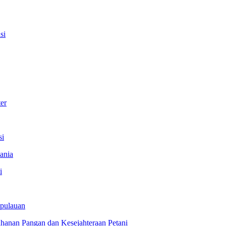
si
er
si
ania
i
epulauan
hanan Pangan dan Kesejahteraan Petani