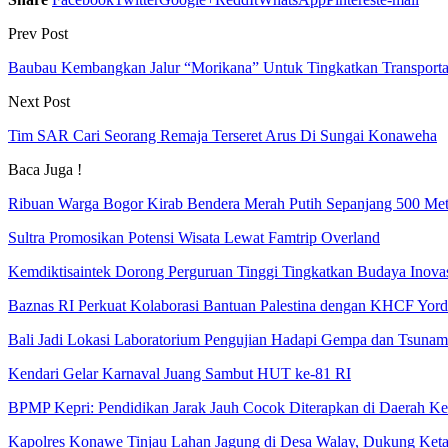
Prev Post
Baubau Kembangkan Jalur “Morikana” Untuk Tingkatkan Transporta
Next Post
Tim SAR Cari Seorang Remaja Terseret Arus Di Sungai Konaweha
Baca Juga !
Ribuan Warga Bogor Kirab Bendera Merah Putih Sepanjang 500 Met
Sultra Promosikan Potensi Wisata Lewat Famtrip Overland
Kemdiktisaintek Dorong Perguruan Tinggi Tingkatkan Budaya Inova
Baznas RI Perkuat Kolaborasi Bantuan Palestina dengan KHCF Yord
Bali Jadi Lokasi Laboratorium Pengujian Hadapi Gempa dan Tsunam
Kendari Gelar Karnaval Juang Sambut HUT ke-81 RI
BPMP Kepri: Pendidikan Jarak Jauh Cocok Diterapkan di Daerah K
Kapolres Konawe Tinjau Lahan Jagung di Desa Walay, Dukung Keta