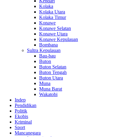
Kendari
Kolaka
Kolaka Utara
Kolaka Timur
Konawe
Konawe Selatan
Konawe Utara
Konawe Kepulauan
Bombana
Sultra Kepulauan
Bau-bau
Buton
Buton Selatan
Buton Tengah
Buton Utara
Muna
Muna Barat
Wakatobi
Indep
Pendidikan
Politik
Ekobis
Kriminal
Sport
Mancanegara