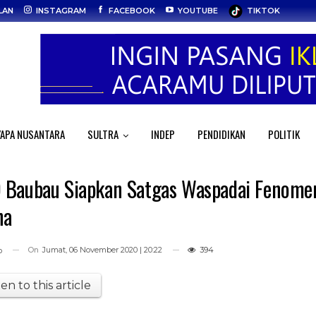
LAN
INSTAGRAM
FACEBOOK
YOUTUBE
TIKTOK
APA NUSANTARA
SULTRA
INDEP
PENDIDIKAN
POLITIK
Baubau Siapkan Satgas Waspadai Fenome
na
On
Jumat, 06 November 2020 | 20:22
394
o
ten to this article