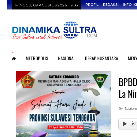
PROFIL
REDAKSI
INFO IK
MINGGU, 09 AGUSTUS 2026 | 19:58
HOME
METROPOLIS
NASIONAL
DERAP NUSANTARA
MENY
BPBD 
La Ni
By
Sugion
Lis