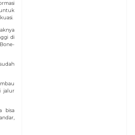
ormasi
untuk
kuasi.
haknya
ggi di
 Bone-
sudah
imbau
 jalur
a bisa
andar,