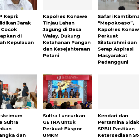
 Kepri:
Kapolres Konawe
Safari Kamtibm
idikan Jarak
Tinjau Lahan
“Mepokoaso”,
 Cocok
Jagung di Desa
Kapolres Kona
rapkan di
Walay, Dukung
Perkuat
ah Kepulauan
Ketahanan Pangan
Silaturahmi dan
dan Kesejahteraan
Serap Aspirasi
Petani
Masyarakat
Padangguni
eskrimum
Sultra Luncurkan
Kendari dan
a Sultra
GETRA untuk
Pertamina Sida
hkan
Perkuat Ekspor
SPBU Pastikan
angka dan
UMKM
Ketersediaan S