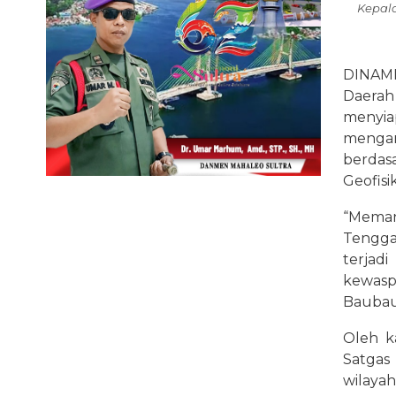
Kepala
DINAM
Daera
menyia
mengan
berdas
Geofisi
“Meman
Tengga
terja
kewasp
Baubau,
Oleh k
Satgas 
wilaya