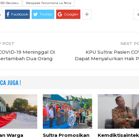
PBD Baubau
Waspada Fenomena La Nina
Facebook
Twitter
Google+
e
 POST
NEXT P
COVID-19 Meninggal Di
KPU Sultra: Pasien CO
 Bertambah Dua Orang
Dapat Menyalurkan Hak Pi
CA JUGA !
an Warga
Sultra Promosikan
Kemdiktisainte