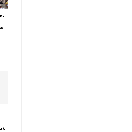
as
we
k
tok