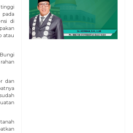
tinggi
r pada
nsi di
upakan
o atau
 Bungi
urahan
or dan
patnya
sudah
uatan
 tanah
patkan