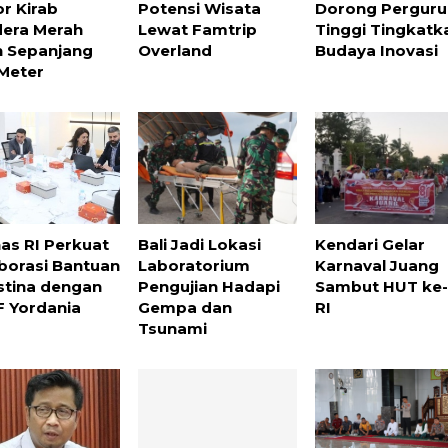
r Kirab
Potensi Wisata
Dorong Pergur
era Merah
Lewat Famtrip
Tinggi Tingkatk
h Sepanjang
Overland
Budaya Inovasi
Meter
as RI Perkuat
Bali Jadi Lokasi
Kendari Gelar
borasi Bantuan
Laboratorium
Karnaval Juang
stina dengan
Pengujian Hadapi
Sambut HUT ke-
 Yordania
Gempa dan
RI
Tsunami