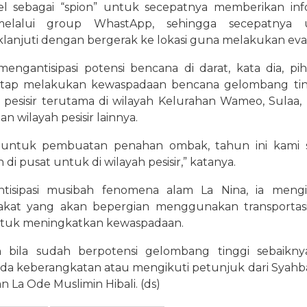
el sebagai “spion” untuk secepatnya memberikan inf
melalui group WhastApp, sehingga secepatnya 
klanjuti dengan bergerak ke lokasi guna melakukan eva
mengantisipasi potensi bencana di darat, kata dia, pi
etap melakukan kewaspadaan bencana gelombang tin
 pesisir terutama di wilayah Kelurahan Wameo, Sulaa,
an wilayah pesisir lainnya.
 untuk pembuatan penahan ombak, tahun ini kami 
 di pusat untuk di wilayah pesisir,” katanya.
tisipasi musibah fenomena alam La Nina, ia meng
akat yang akan bepergian menggunakan transportasi
ntuk meningkatkan kewaspadaan.
 bila sudah berpotensi gelombang tinggi sebaikny
a keberangkatan atau mengikuti petunjuk dari Syahb
n La Ode Muslimin Hibali. (ds)