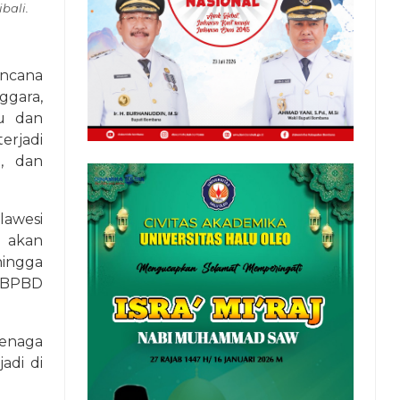
bali.
ncana
gara,
u dan
erjadi
i, dan
lawesi
u akan
ingga
a BPBD
tenaga
adi di