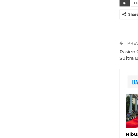
B
Shar
PREV
Pasien 
Sultra
BA
Ribu