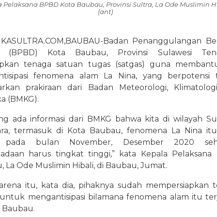
 Pelaksana BPBD Kota Baubau, Provinsi Sultra, La Ode Muslimin Hi
(ant)
IKASULTRA.COM,BAUBAU-Badan Penanggulangan Be
h (BPBD) Kota Baubau, Provinsi Sulawesi Teng
pkan tenaga satuan tugas (satgas) guna membant
tisipasi fenomena alam La Nina, yang berpotensi t
arkan prakiraan dari Badan Meteorologi, Klimatolog
ka (BMKG).
g ada informasi dari BMKG bahwa kita di wilayah Su
ra, termasuk di Kota Baubau, fenomena La Nina it
di pada bulan November, Desember 2020 seh
adaan harus tingkat tinggi,” kata Kepala Pelaksan
 La Ode Muslimin Hibali, di Baubau, Jumat.
arena itu, kata dia, pihaknya sudah mempersiapkan 
untuk mengantisipasi bilamana fenomena alam itu terj
h Baubau.