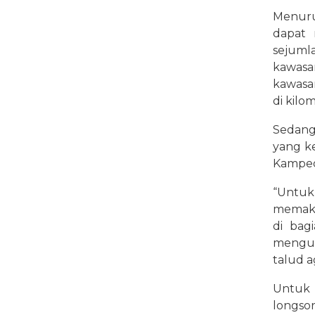
Menuru
dapat 
sejumla
kawasa
kawasan
di kilo
Sedang
yang k
Kampeo
“Untuk
memaka
di bag
mengus
talud a
Untuk 
longsor