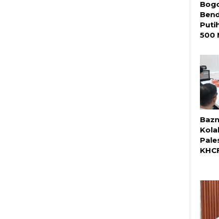
Bogo
Bend
Puti
500 
Bazn
Kola
Pale
KHCF