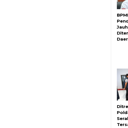
BPMP
Pend
Jauh
Dite
Daer
Ditr
Pold
Sera
Ters