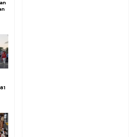
uan
an
81