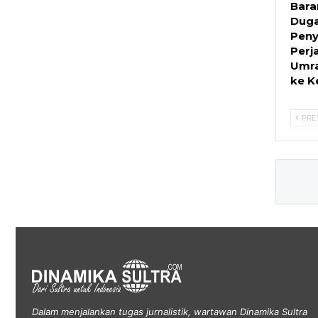
Bara
Dug
Peny
Perj
Umra
ke K
PRE
Dalam menjalankan tugas jurnalistik, wartawan Dinamika Sultra