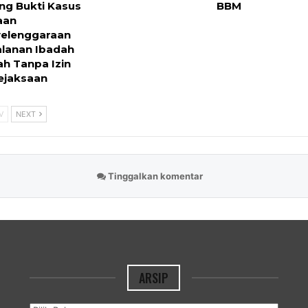
ng Bukti Kasus
BBM
aan
elenggaraan
alanan Ibadah
h Tanpa Izin
ejaksaan
V
NEXT
Tinggalkan komentar
ARSIP