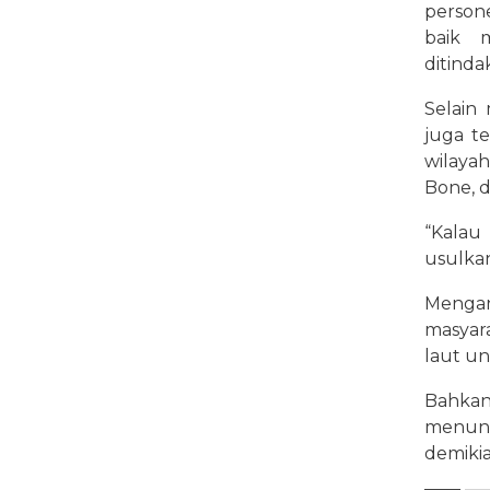
person
baik 
ditinda
Selain 
juga t
wilayah
Bone, d
“Kalau
usulkan
Mengan
masyar
laut u
Bahkan
menund
demikia