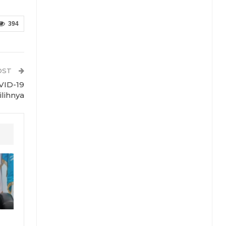
394
OST
VID-19
lihnya
k