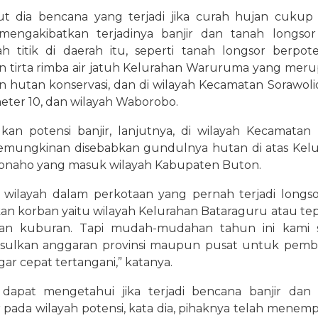
t dia bencana yang terjadi jika curah hujan cukup 
mengakibatkan terjadinya banjir dan tanah longso
h titik di daerah itu, seperti tanah longsor berpote
n tirta rimba air jatuh Kelurahan Waruruma yang mer
 hutan konservasi, dan di wilayah Kecamatan Sorawoli
meter 10, dan wilayah Waborobo.
kan potensi banjir, lanjutnya, di wilayah Kecamatan
emungkinan disebabkan gundulnya hutan di atas Kel
naho yang masuk wilayah Kabupaten Buton.
 wilayah dalam perkotaan yang pernah terjadi longs
n korban yaitu wilayah Kelurahan Bataraguru atau te
ian kuburan. Tapi mudah-mudahan tahun ini kami 
ulkan anggaran provinsi maupun pusat untuk pemb
gar cepat tertangani,” katanya.
dapat mengetahui jika terjadi bencana banjir dan
 pada wilayah potensi, kata dia, pihaknya telah menem