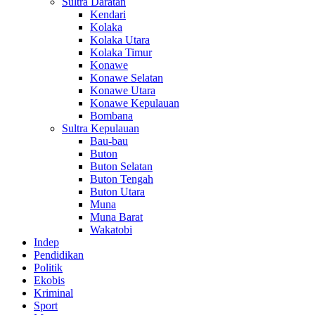
Sultra Daratan
Kendari
Kolaka
Kolaka Utara
Kolaka Timur
Konawe
Konawe Selatan
Konawe Utara
Konawe Kepulauan
Bombana
Sultra Kepulauan
Bau-bau
Buton
Buton Selatan
Buton Tengah
Buton Utara
Muna
Muna Barat
Wakatobi
Indep
Pendidikan
Politik
Ekobis
Kriminal
Sport