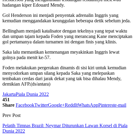
hadangan kiper Edouard Mendy.
Gol Henderson ini menjadi penyentak adrenalin Inggris yang
kemudian menggandakan keunggulan beberapa detik sebelum jeda.
Bellingham menjadi katalisator dengan tekelnya yang tepat waktu
dan umpan tajam kepada Foden yang merancang Kane menciptakan
gol pertamanya dalam turnamen ini dengan finis yang klinis.
Saka lalu memastikan kemenangan meyakinkan Inggris lewat
golnya pada menit ke-57.
Foden melakukan pergerakan dinamis di sisi kiri untuk kemudian
menyodorkan umpan silang kepada Saka yang melepaskan
tembakan cerdas dari jarak dekat yang tak bisa dihalau Mendy,
demikian AFP.(ds/antara)
Jakarta
Piala Dunia 2022
451
Share
Facebook
Twitter
Google+
ReddIt
WhatsApp
Pinterest
e-mail
Prev Post
Pelatih Timnas Brazil: Neymar Diturunkan Lawan Korsel di Piala
Dunia 2022