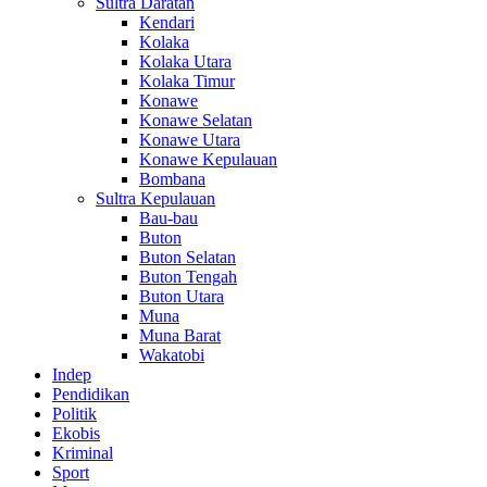
Sultra Daratan
Kendari
Kolaka
Kolaka Utara
Kolaka Timur
Konawe
Konawe Selatan
Konawe Utara
Konawe Kepulauan
Bombana
Sultra Kepulauan
Bau-bau
Buton
Buton Selatan
Buton Tengah
Buton Utara
Muna
Muna Barat
Wakatobi
Indep
Pendidikan
Politik
Ekobis
Kriminal
Sport