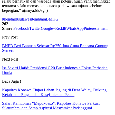
selalu perhatikan dan waspada akan potensi hujan yang meningkat,
terutama selalu memastikan cuaca pada wisata tujuan sebelum
bepergian,” ujarnya.(ds/sgn)
#kendari
#sulawesitenggara
BMKG
262
Share
Facebook
Twitter
Google+
ReddIt
WhatsApp
Pinterest
e-mail
Prev Post
BNPB Beri Bantuan Sebesar Rp250 Juta Guna Bencana Gunung
Semeru
Next Post
Iss Savitri Hafid: Presidensi G20 Buat Indonesia Fokus Perhatian
Dunia
Baca Juga !
Kapolres Konawe Tinjau Lahan Jagung di Desa Walay, Dukung
Ketahanan Pangan dan Kesejahteraan Petani
Safari Kamtibmas “Mepokoaso”, Kapolres Konawe Perkuat
Silaturahmi dan Serap Aspirasi Masyarakat Padangguni