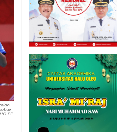
telah
 babak
A/HO-PP