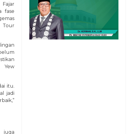
Fajar
a fase
ngemas
 Tour
ingan
belum
tikan
g Yew
i itu.
l jadi
baik,”
 juga