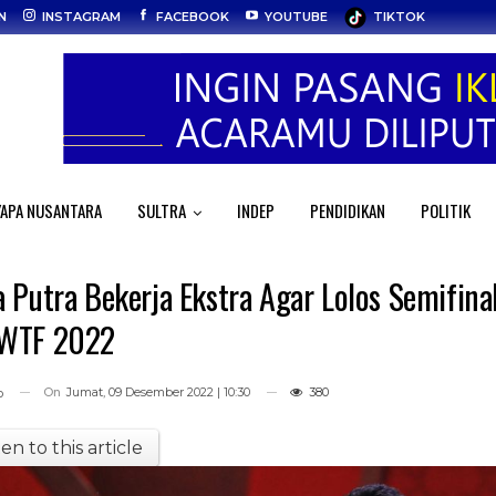
N
INSTAGRAM
FACEBOOK
YOUTUBE
TIKTOK
APA NUSANTARA
SULTRA
INDEP
PENDIDIKAN
POLITIK
 Putra Bekerja Ekstra Agar Lolos Semifina
WTF 2022
On
Jumat, 09 Desember 2022 | 10:30
380
o
ten to this article