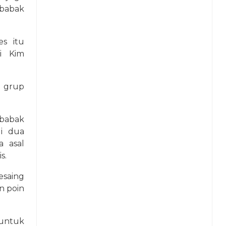
babak
es itu
i Kim
s grup
 babak
i dua
 asal
s.
esaing
n poin
 untuk