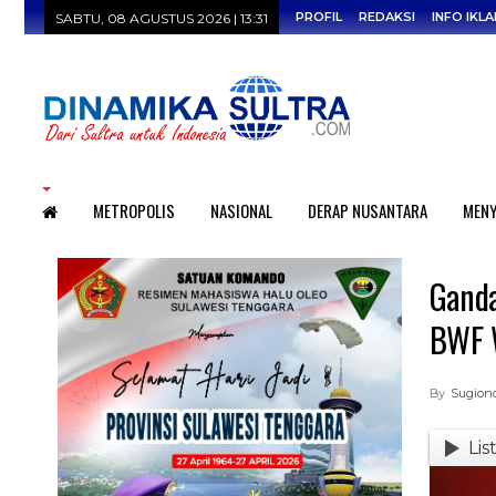
PROFIL
REDAKSI
INFO IKLA
SABTU, 08 AGUSTUS 2026 | 13:31
HOME
METROPOLIS
NASIONAL
DERAP NUSANTARA
MENY
Ganda
BWF 
By
Sugion
Lis