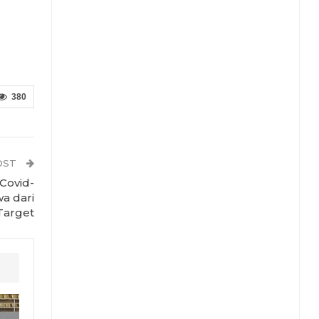
380
OST
 Covid-
wa dari
Target