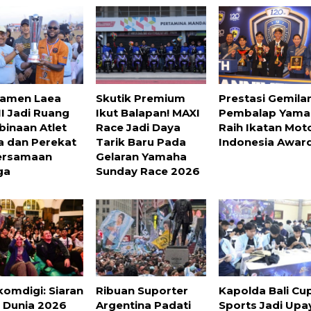
amen Laea
Skutik Premium
Prestasi Gemila
II Jadi Ruang
Ikut Balapan! MAXI
Pembalap Yama
inaan Atlet
Race Jadi Daya
Raih Ikatan Mot
 dan Perekat
Tarik Baru Pada
Indonesia Awar
ersamaan
Gelaran Yamaha
ga
Sunday Race 2026
omdigi: Siaran
Ribuan Suporter
Kapolda Bali Cup
a Dunia 2026
Argentina Padati
Sports Jadi Upa