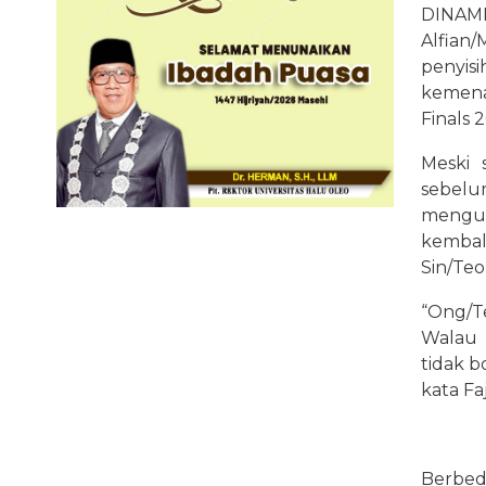
DINAM
Alfian
penyis
kemena
Finals 
Meski 
sebel
mengun
kemba
Sin/Teo
“Ong/T
Walau k
tidak b
kata Fa
Berbed