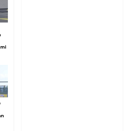
a
omi
9
an