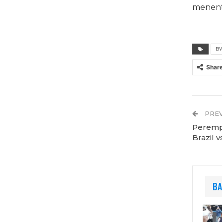
menent
BW
Shar
PREV
Perempa
Brazil v
BA