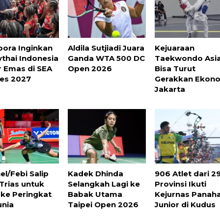
ora Inginkan
Aldila Sutjiadi Juara
Kejuaraan
thai Indonesia
Ganda WTA 500 DC
Taekwondo Asi
r Emas di SEA
Open 2026
Bisa Turut
es 2027
Gerakkan Ekon
Jakarta
el/Febi Salip
Kadek Dhinda
906 Atlet dari 2
Trias untuk
Selangkah Lagi ke
Provinsi Ikuti
 ke Peringkat
Babak Utama
Kejurnas Panah
unia
Taipei Open 2026
Junior di Kudus