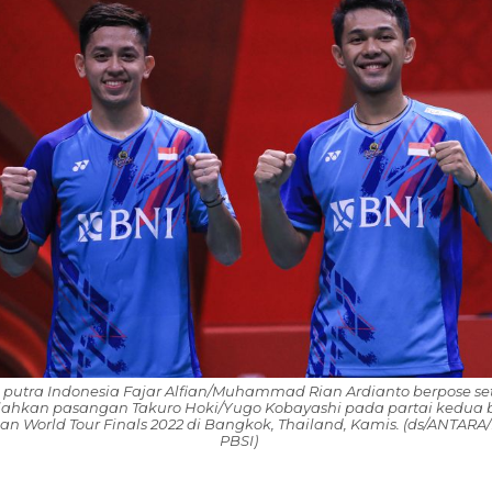
putra Indonesia Fajar Alfian/Muhammad Rian Ardianto berpose se
ahkan pasangan Takuro Hoki/Yugo Kobayashi pada partai kedua
an World Tour Finals 2022 di Bangkok, Thailand, Kamis. (ds/ANTAR
PBSI)