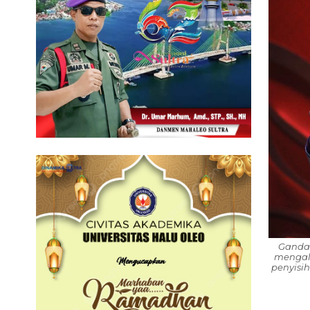
Ganda 
mengal
penyisih