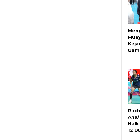
Menp
Muay
Keja
Gam
Rach
Ana/
Naik
12 D