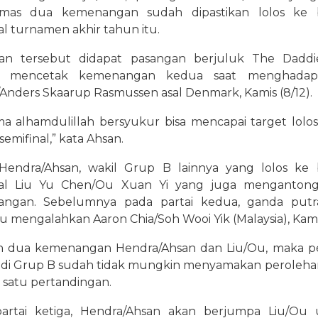
mas dua kemenangan sudah dipastikan lolos ke 
al turnamen akhir tahun itu.
ian tersebut didapat pasangan berjuluk The Daddi
ah mencetak kemenangan kedua saat menghadap
Anders Skaarup Rasmussen asal Denmark, Kamis (8/12).
ma alhamdulillah bersyukur bisa mencapai target lolo
semifinal,” kata Ahsan.
 Hendra/Ahsan, wakil Grup B lainnya yang lolos ke
nal Liu Yu Chen/Ou Xuan Yi yang juga mengantong
ngan. Sebelumnya pada partai kedua, ganda putra
tu mengalahkan Aaron Chia/Soh Wooi Yik (Malaysia), Kami
 dua kemenangan Hendra/Ahsan dan Liu/Ou, maka p
a di Grup B sudah tidak mungkin menyamakan peroleha
sa satu pertandingan.
artai ketiga, Hendra/Ahsan akan berjumpa Liu/Ou