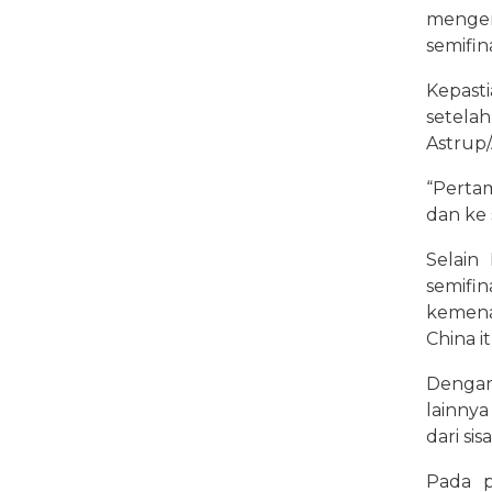
menge
semifin
Kepast
setel
Astrup/
“Perta
dan ke 
Selain
semifi
kemena
China i
Dengan
lainny
dari si
Pada p