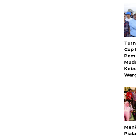
Turn
Cup 
Pemb
Muda
Keb
War
Menk
Pial