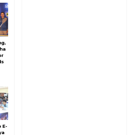
ng,
ha
or
ds
 E-
ya