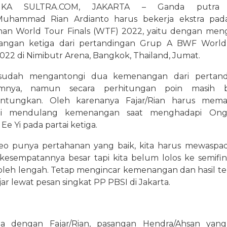
IKA SULTRA.COM, JAKARTA – Ganda putra 
/Muhammad Rian Ardianto harus bekerja ekstra pad
ihan World Tour Finals (WTF) 2022, yaitu dengan me
ngan ketiga dari pertandingan Grup A BWF World
2022 di Nimibutr Arena, Bangkok, Thailand, Jumat.
sudah mengantongi dua kemenangan dari pertand
umnya, namun secara perhitungan poin masih 
tungkan. Oleh karenanya Fajar/Rian harus memas
li mendulang kemenangan saat menghadapi On
 Ee Yi pada partai ketiga.
eo punya pertahanan yang baik, kita harus mewaspada
esempatannya besar tapi kita belum lolos ke semifina
oleh lengah. Tetap mengincar kemenangan dan hasil ter
jar lewat pesan singkat PP PBSI di Jakarta.
a dengan Fajar/Rian, pasangan Hendra/Ahsan yang