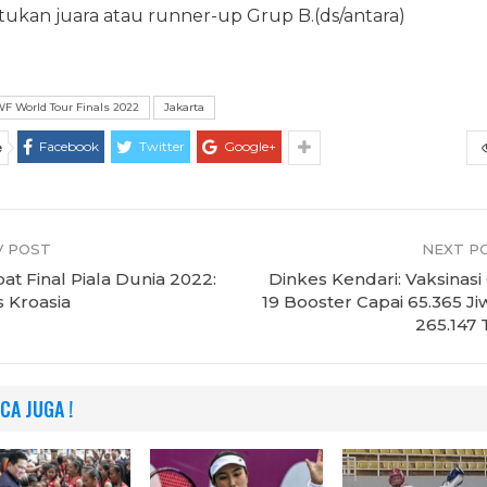
ukan juara atau runner-up Grup B.(ds/antara)
F World Tour Finals 2022
Jakarta
Facebook
Twitter
Google+
e
 POST
NEXT P
t Final Piala Dunia 2022:
Dinkes Kendari: Vaksinasi
s Kroasia
19 Booster Capai 65.365 Ji
265.147 
CA JUGA !