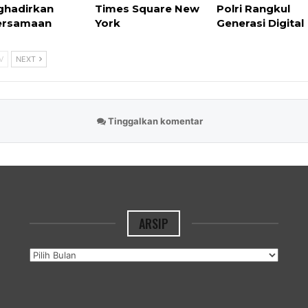
hadirkan
Times Square New
Polri Rangkul
ersamaan
York
Generasi Digital
V
NEXT
Tinggalkan komentar
ARSIP
Arsip