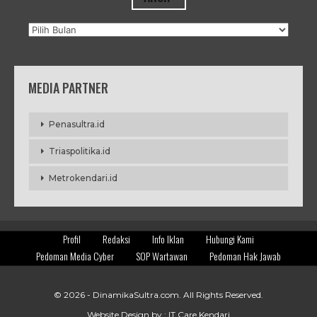
Arsip
MEDIA PARTNER
Penasultra.id
Triaspolitika.id
Metrokendari.id
Profil
Redaksi
Info Iklan
Hubungi Kami
Pedoman Media Cyber
SOP Wartawan
Pedoman Hak Jawab
© 2026 -
DinamikaSultra.com
. All Rights Reserved.
Website Design by :
IT Care Kendari