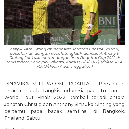
Arsip – Pebulutangkis Indonesia Jonatan Christie (kanan)
bersalaman dengan pebulutangkis Indonesia Anthony S
Ginting (kiri) usai pertandingan final Brightup Cup 2022 di
Tenis Indoor, Senayan, Jakarta, Kamis (10/11/2022). (ds/ANTARA
FOTO/Rivan Awal Lingga/foc.)
DINAMIKA SULTRA.COM, JAKARTA – Persaingan
sesama pebulu tangkis Indonesia pada turnamen
World Tour Finals 2022 kembali terjadi antara
Jonatan Christie dan Anthony Sinisuka Ginting yang
bertemu pada babak semifinal di Bangkok,
Thailand, Sabtu.