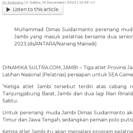
By
Sugiono
On
Sabtu, 10 Desember 2022 | 12:49
421
Listen to this article
Muhammad Dimas Suidarmanto perenang muda a
Jambi yang masuk pelatnas bersama dua senior
2023.(ds/ANTARA/Nanang Mairiadi)
DINAMIKA SULTRA.COM, JAMBI – Tiga atlet Provinsi J
Latihan Nasional (Pelatnas) persiapan untuk SEA Gam
“Ketiga atlet Jambi tersebut terdiri atas cab
Tanjungjabung Barat, Jambi dan dua lagi Rian Rinald
Sabtu.
Untuk perenang muda Jambi Dimas Suidarmanto akan
Timur dan Jawa Tengah, sedangkan pemain polo putra 
Ketiga atlet Jambi itu akan menjalani program pelat