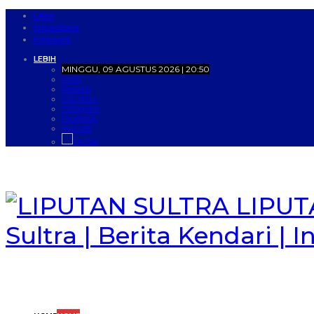
Likes
Subscribers
Followers
LEBIH
MINGGU, 09 AGUSTUS 2026 | 20:50
Profil
Redaksi
Info Iklan
Instagram
Facebook
Youtube
TikTok
LIPUTA
Sultra | Berita Kendari | 