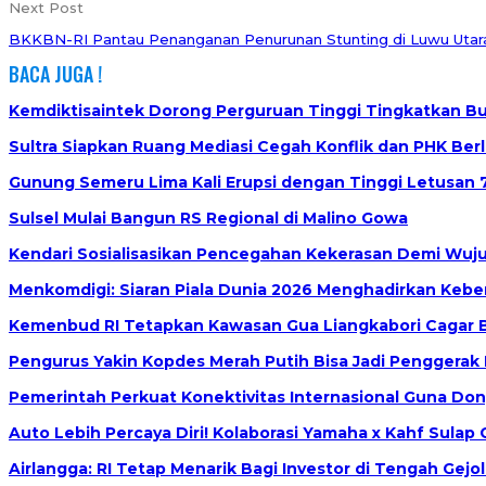
Next Post
BKKBN-RI Pantau Penanganan Penurunan Stunting di Luwu Utar
BACA JUGA !
Kemdiktisaintek Dorong Perguruan Tinggi Tingkatkan Bu
Sultra Siapkan Ruang Mediasi Cegah Konflik dan PHK Berl
Gunung Semeru Lima Kali Erupsi dengan Tinggi Letusan 
Sulsel Mulai Bangun RS Regional di Malino Gowa
Kendari Sosialisasikan Pencegahan Kekerasan Demi Wuj
Menkomdigi: Siaran Piala Dunia 2026 Menghadirkan Keb
Kemenbud RI Tetapkan Kawasan Gua Liangkabori Cagar 
Pengurus Yakin Kopdes Merah Putih Bisa Jadi Penggerak
Pemerintah Perkuat Konektivitas Internasional Guna Do
Auto Lebih Percaya Diri! Kolaborasi Yamaha x Kahf Sulap 
Airlangga: RI Tetap Menarik Bagi Investor di Tengah Gejol