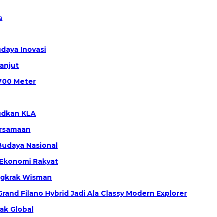
a
daya Inovasi
anjut
700 Meter
udkan KLA
ersamaan
Budaya Nasional
 Ekonomi Rakyat
ngkrak Wisman
Grand Filano Hybrid Jadi Ala Classy Modern Explorer
ak Global