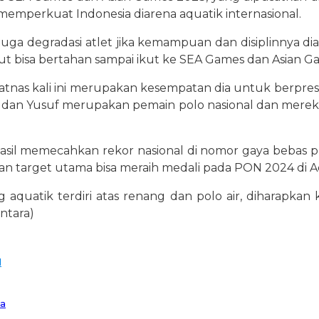
emperkuat Indonesia diarena aquatik internasional.
juga degradasi atlet jika kemampuan dan disiplinnya di
but bisa bertahan sampai ikut ke SEA Games dan Asian Ga
as kali ini merupakan kesempatan dia untuk berpresta
n dan Yusuf merupakan pemain polo nasional dan merek
l memecahkan rekor nasional di nomor gaya bebas pu
n target utama bisa meraih medali pada PON 2024 di Ac
 aquatik terdiri atas renang dan polo air, diharapk
antara)
l
ia