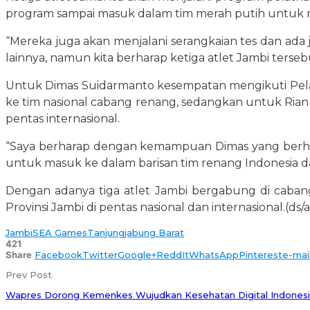
program sampai masuk dalam tim merah putih untuk m
“Mereka juga akan menjalani serangkaian tes dan ada 
lainnya, namun kita berharap ketiga atlet Jambi terse
Untuk Dimas Suidarmanto kesempatan mengikuti Pelatn
ke tim nasional cabang renang, sedangkan untuk Ria
pentas internasional.
“Saya berharap dengan kemampuan Dimas yang berhasi
untuk masuk ke dalam barisan tim renang Indonesia da
Dengan adanya tiga atlet Jambi bergabung di cabang
Provinsi Jambi di pentas nasional dan internasional.(ds/
Jambi
SEA Games
Tanjungjabung Barat
421
Share
Facebook
Twitter
Google+
ReddIt
WhatsApp
Pinterest
e-mai
Prev Post
Wapres Dorong Kemenkes Wujudkan Kesehatan Digital Indones