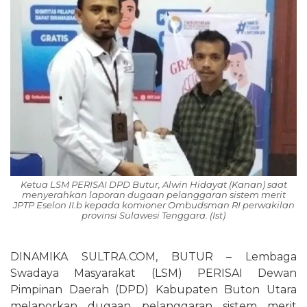
Ketua LSM PERISAI DPD Butur, Alwin Hidayat (Kanan) saat
menyerahkan laporan dugaan pelanggaran sistem merit
JPTP Eselon II.b kepada komioner Ombudsman RI perwakilan
provinsi Sulawesi Tenggara. (Ist)
DINAMIKA SULTRA.COM, BUTUR – Lembaga
Swadaya Masyarakat (LSM) PERISAI Dewan
Pimpinan Daerah (DPD) Kabupaten Buton Utara
melaporkan dugaan pelanggaran sistem merit