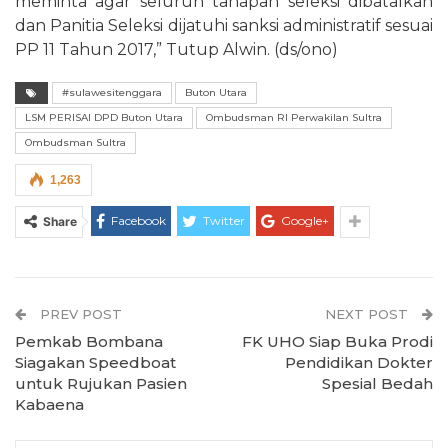
meminta agar seluruh tahapan seleksi dibatalkan
dan Panitia Seleksi dijatuhi sanksi administratif sesuai
PP 11 Tahun 2017,” Tutup Alwin. (ds/ono)
#sulawesitenggara
Buton Utara
LSM PERISAI DPD Buton Utara
Ombudsman RI Perwakilan Sultra
Ombudsman Sultra
1,263
Facebook
Twitter
Google+
Share
PREV POST
NEXT POST
Pemkab Bombana
FK UHO Siap Buka Prodi
Siagakan Speedboat
Pendidikan Dokter
untuk Rujukan Pasien
Spesial Bedah
Kabaena