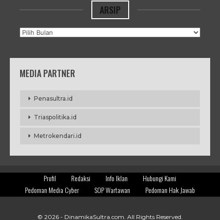
ARSIP
Arsip
MEDIA PARTNER
Penasultra.id
Triaspolitika.id
Metrokendari.id
Profil
Redaksi
Info Iklan
Hubungi Kami
Pedoman Media Cyber
SOP Wartawan
Pedoman Hak Jawab
© 2026 -
DinamikaSultra.com
. All Rights Reserved.