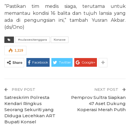
“Pastikan tim medis siaga, terutama untuk
memantau kondisi 16 balita dan tujuh lansia yang
ada di pengungsian ini,” tambah Yusran Akbar.
(ds/Ono)
#sulawesitenggara
Konawe
1,119
Facebook
Twitter
Google+
Share
PREV POST
NEXT POST
Satreskrim Polresta
Pemprov Sultra Siapkan
Kendari Ringkus
47 Aset Dukung
Seorang Sekuriti yang
Koperasi Merah Putih
Diduga Lecehkan ART
Bupati Konsel