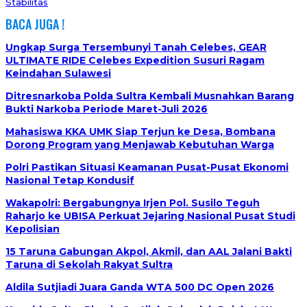
Stabilitas
BACA JUGA !
Ungkap Surga Tersembunyi Tanah Celebes, GEAR
ULTIMATE RIDE Celebes Expedition Susuri Ragam
Keindahan Sulawesi
Ditresnarkoba Polda Sultra Kembali Musnahkan Barang
Bukti Narkoba Periode Maret-Juli 2026
Mahasiswa KKA UMK Siap Terjun ke Desa, Bombana
Dorong Program yang Menjawab Kebutuhan Warga
Polri Pastikan Situasi Keamanan Pusat-Pusat Ekonomi
Nasional Tetap Kondusif
Wakapolri: Bergabungnya Irjen Pol. Susilo Teguh
Raharjo ke UBISA Perkuat Jejaring Nasional Pusat Studi
Kepolisian
15 Taruna Gabungan Akpol, Akmil, dan AAL Jalani Bakti
Taruna di Sekolah Rakyat Sultra
Aldila Sutjiadi Juara Ganda WTA 500 DC Open 2026