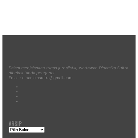
Dalam menjalankan tugas jurnalistik, wartawan Dinamika Sultra
dibekali tanda pengenal
Email : dinamikasultra@gmail.com
ARSIP
Arsip