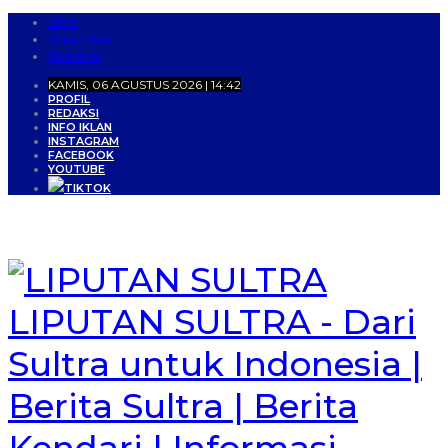
Likes
Subscribers
Followers
KAMIS, 06 AGUSTUS 2026 | 14:42
PROFIL
REDAKSI
INFO IKLAN
INSTAGRAM
FACEBOOK
YOUTUBE
TIKTOK
LIPUTAN SULTRA - Dari
Sultra untuk Indonesia |
Berita Sultra | Berita