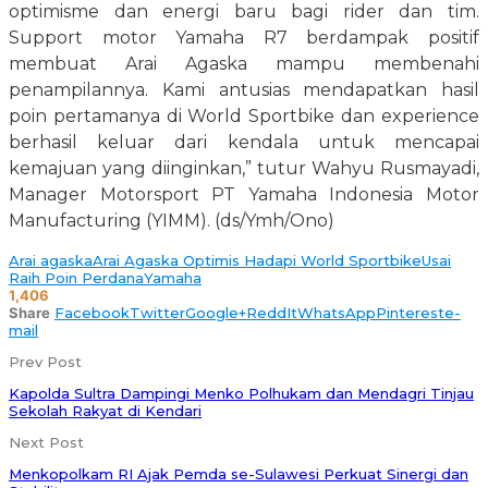
optimisme dan energi baru bagi rider dan tim.
Support motor Yamaha R7 berdampak positif
membuat Arai Agaska mampu membenahi
penampilannya. Kami antusias mendapatkan hasil
poin pertamanya di World Sportbike dan experience
berhasil keluar dari kendala untuk mencapai
kemajuan yang diinginkan,” tutur Wahyu Rusmayadi,
Manager Motorsport PT Yamaha Indonesia Motor
Manufacturing (YIMM). (ds/Ymh/Ono)
Arai agaska
Arai Agaska Optimis Hadapi World Sportbike
Usai
Raih Poin Perdana
Yamaha
1,406
Share
Facebook
Twitter
Google+
ReddIt
WhatsApp
Pinterest
e-
mail
Prev Post
Kapolda Sultra Dampingi Menko Polhukam dan Mendagri Tinjau
Sekolah Rakyat di Kendari
Next Post
Menkopolkam RI Ajak Pemda se-Sulawesi Perkuat Sinergi dan