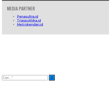
MEDIA PARTNER
Penasultra.id
Triaspolitika.id
Metrokendari.id
Profil
Redaksi
Info Iklan
Hubungi Kami
Pedoman Media Cyber
SOP Wartawan
Pedoman Hak Jawab
© 2026 -
DinamikaSultra.com
. All Rights Reserved.
Website Design by :
IT Care Kendari