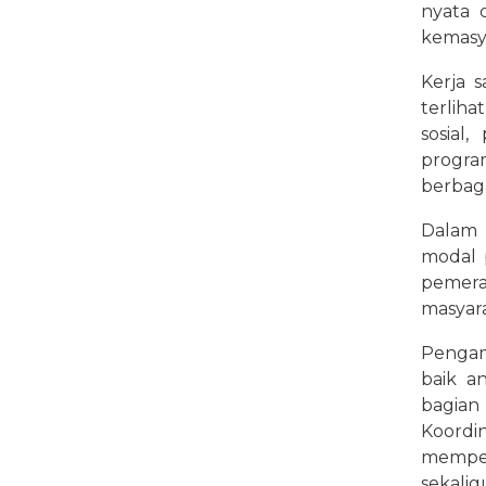
nyata 
kemasy
Kerja 
terliha
sosial
progra
berbaga
Dalam 
modal 
pemera
masyara
Pengam
baik a
bagian 
Koord
mempe
sekaligu