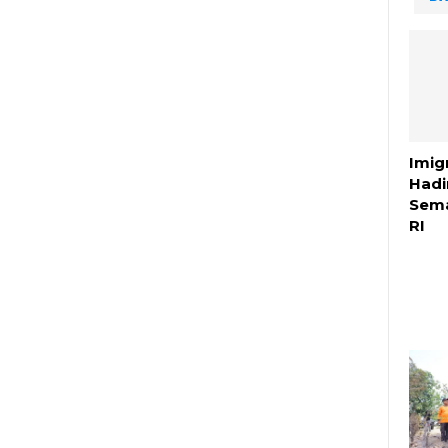
Imig
Hadi
Sem
RI