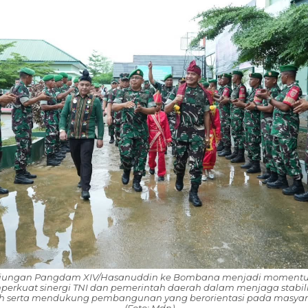
jungan Pangdam XIV/Hasanuddin ke Bombana menjadi moment
erkuat sinergi TNI dan pemerintah daerah dalam menjaga stabili
h serta mendukung pembangunan yang berorientasi pada masyar
(Foto: Mdn)