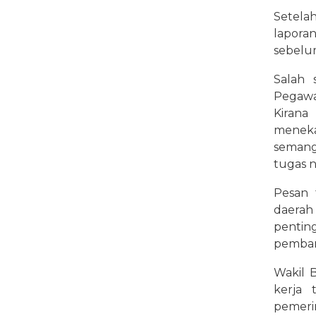
Setela
lapora
sebelu
Salah 
Pegawa
Kiran
meneka
semang
tugas n
Pesan 
daerah 
pentin
pemban
Wakil 
kerja 
pemeri