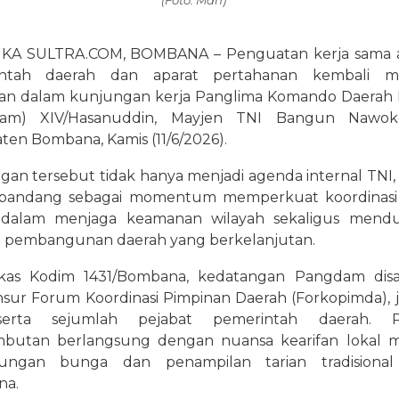
KA SULTRA.COM, BOMBANA – Penguatan kerja sama a
intah daerah dan aparat pertahanan kembali me
ian dalam kunjungan kerja Panglima Komando Daerah M
dam) XIV/Hasanuddin, Mayjen TNI Bangun Nawok
en Bombana, Kamis (11/6/2026).
an tersebut tidak hanya menjadi agenda internal TNI, 
ipandang sebagai momentum memperkuat koordinasi 
 dalam menjaga keamanan wilayah sekaligus mend
 pembangunan daerah yang berkelanjutan.
kas Kodim 1431/Bombana, kedatangan Pangdam dis
sur Forum Koordinasi Pimpinan Daerah (Forkopimda), j
serta sejumlah pejabat pemerintah daerah. Pr
butan berlangsung dengan nuansa kearifan lokal m
ungan bunga dan penampilan tarian tradisional
na.