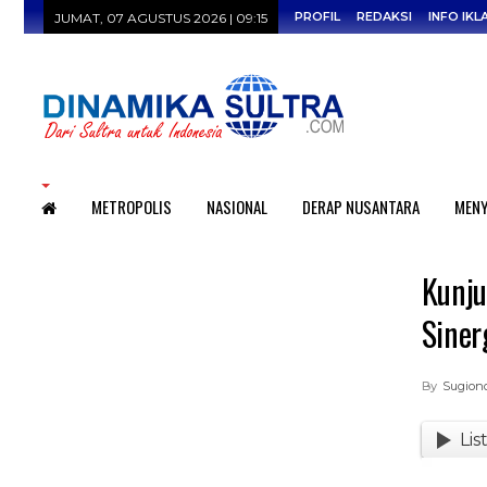
PROFIL
REDAKSI
INFO IKL
JUMAT, 07 AGUSTUS 2026 | 09:15
HOME
METROPOLIS
NASIONAL
DERAP NUSANTARA
MENY
Kunju
Siner
By
Sugion
Lis