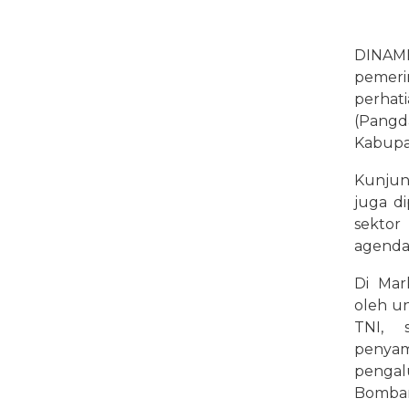
DINAMI
pemer
perhat
(Pang
Kabupat
Kunjung
juga d
sektor
agenda
Di Mar
oleh un
TNI, 
penyam
pengal
Bomba