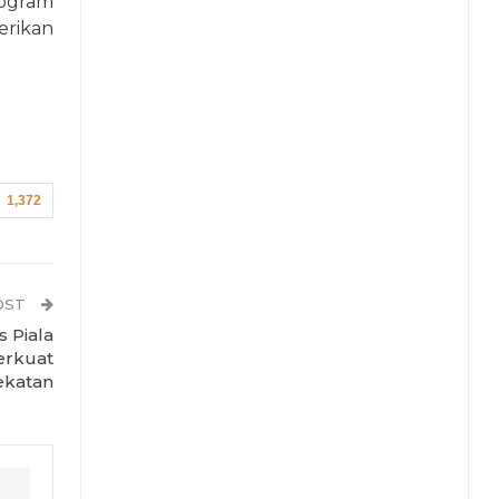
ogram
rikan
1,372
OST
s Piala
erkuat
katan