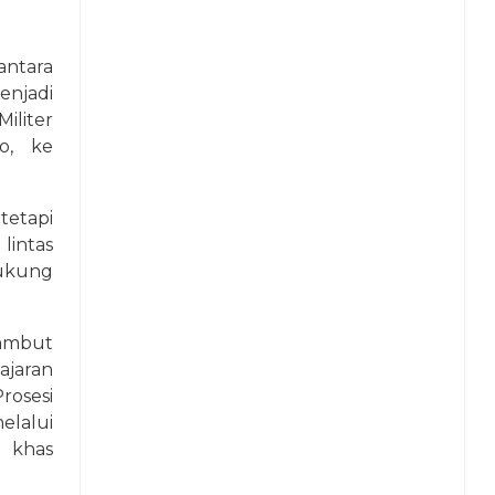
ntara
njadi
iliter
o, ke
tetapi
lintas
ukung
ambut
ajaran
osesi
elalui
 khas