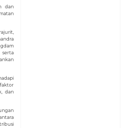
an dan
rmatan
jurit,
handra
ngdam
serta
lankan
hadapi
 faktor
k, dan
jungan
ntara
ribusi