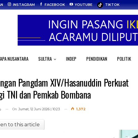
AN
INSTAGRAM
FACEBOOK
YOUTUBE
TIKTOK
APA NUSANTARA
SULTRA
INDEP
PENDIDIKAN
POLITIK
ngan Pangdam XIV/Hasanuddin Perkuat
gi TNI dan Pemkab Bombana
On
Jumat, 12 Juni 2026 | 10:23
1,372
o
ten to this article