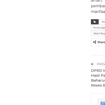
aman, 
pemba
manfaa
#s
Kunjunga
Wakil Bu
Shar
PREV
DPRD M
Hasil P
Baharud
Reses B
BA