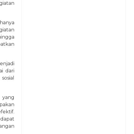
iatan
 hanya
giatan
hingga
atkan
njadi
i dari
osial
 yang
pakan
ektif.
dapat
angan