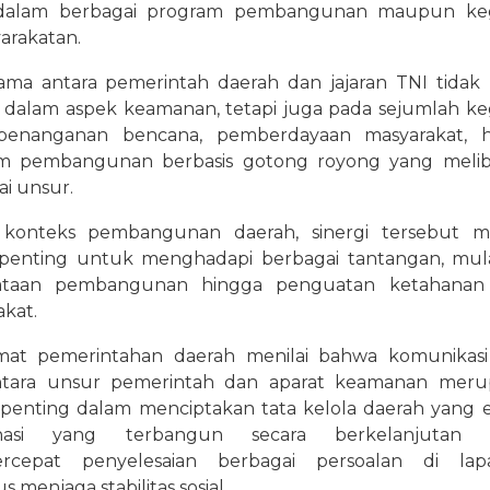
dalam berbagai program pembangunan maupun keg
arakatan.
sama antara pemerintah daerah dan jajaran TNI tidak
t dalam aspek keamanan, tetapi juga pada sejumlah ke
, penanganan bencana, pemberdayaan masyarakat, 
m pembangunan berbasis gotong royong yang melib
i unsur.
konteks pembangunan daerah, sinergi tersebut me
penting untuk menghadapi berbagai tantangan, mula
taan pembangunan hingga penguatan ketahanan s
kat.
at pemerintahan daerah menilai bahwa komunikasi
ntara unsur pemerintah dan aparat keamanan meru
penting dalam menciptakan tata kelola daerah yang ef
inasi yang terbangun secara berkelanjutan 
rcepat penyelesaian berbagai persoalan di lap
s menjaga stabilitas sosial.