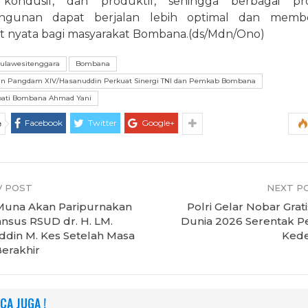
kondusif, dan produktif, sehingga berbagai pr
ngunan dapat berjalan lebih optimal dan membe
t nyata bagi masyarakat Bombana.(ds/Mdn/Ono)
ulawesitenggara
Bombana
n Pangdam XIV/Hasanuddin Perkuat Sinergi TNI dan Pemkab Bombana
pati Bombana Ahmad Yani
Facebook
Twitter
Google+
e
 POST
NEXT P
una Akan Paripurnakan
Polri Gelar Nobar Grati
ansus RSUD dr. H. LM.
Dunia 2026 Serentak P
din M. Kes Setelah Masa
Kede
erakhir
CA JUGA !