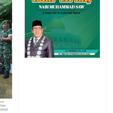
um
tas
akat.