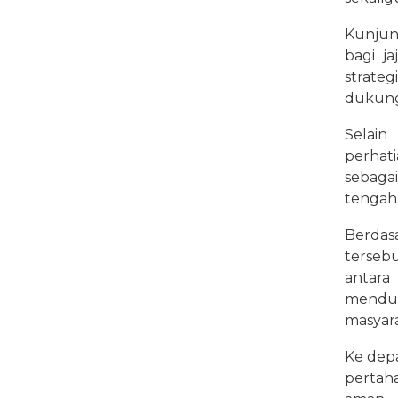
Kunjun
bagi j
strate
dukunga
Selai
perhat
sebaga
tengah
Berdas
terseb
antara
mendu
masyara
Ke depa
perta