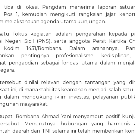
h tiba di lokasi, Pangdam menerima laporan satu
n Pos 1, kemudian mengikuti rangkaian jajar keho
m melaksanakan agenda utama kunjungan.
satu fokus kegiatan adalah pengarahan kepada pra
i Negeri Sipil (PNS), serta anggota Persit Kartika C
a Kodim 1431/Bombana. Dalam arahannya, Pa
nkan pentingnya profesionalisme, kedisiplinan, 
at pengabdian sebagai fondasi utama dalam menja
egara.
tersebut dinilai relevan dengan tantangan yang di
saat ini, di mana stabilitas keamanan menjadi salah satu
g dalam mendukung iklim investasi, pelayanan publi
gunan masyarakat.
Bupati Bombana Ahmad Yani menyambut positif kun
tersebut. Menurutnya, hubungan yang harmonis a
ntah daerah dan TNI selama ini telah memberikan kont