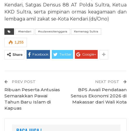
Kendari, Satgas Densus 88 AT Polda Sultra, Ketua
KKD Sultra, serta pimpinan ormas keagamaan dan
lembaga amil zakat se-Kota Kendari.(ds/Ono)
#kendari
#sulawesitenggara
Kemenag Sultra
1,255
Facebook
Twitter
Google+
Share
PREV POST
NEXT POST
Ribuan Peserta Antusias
BPS Awali Pendataan
Semarakkan Pawai
Sensus Ekonomi 2026 di
Tahun Baru Islam di
Makassar dari Wali Kota
Kapuas
BACA JUGA !