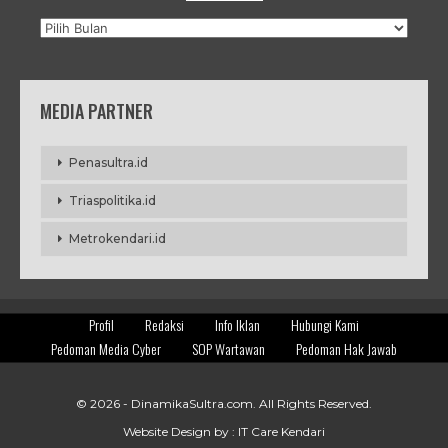
Arsip
MEDIA PARTNER
Penasultra.id
Triaspolitika.id
Metrokendari.id
Profil
Redaksi
Info Iklan
Hubungi Kami
Pedoman Media Cyber
SOP Wartawan
Pedoman Hak Jawab
© 2026 -
DinamikaSultra.com
. All Rights Reserved.
Website Design by :
IT Care Kendari