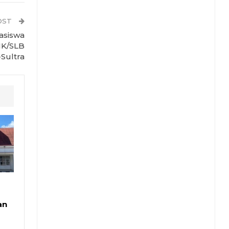
OST
asiswa
MK/SLB
-Sultra
an