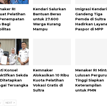
aker RI
Kendari Salurkan
Imigrasi Kendari
uat Pelatihan
Bantuan Beras
Gandeng Tiga
 Penempatan
untuk 27.600
Pemda di Sultra
a Bagi
Warga Kurang
Hadirkan Layan
ilitas
Mampu
Paspor di MPP
ti Konsel
Kemnaker
Menaker RI Mint
ktifkan Sekda
Alokasikan 10 Ribu
Lulusan Pergur
 Ditetapkan
Kuota Pelatihan
Tinggi Siapkan
gai Tersangka
Vokasi Gratis di
Keterampilan
Sultra
untuk PMN
V
NEXT