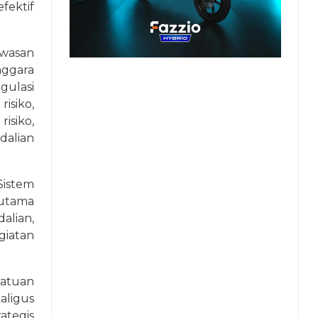
fektif
wasan
ggara
ulasi
isiko,
risiko,
ndalian
istem
 utama
alian,
iatan
satuan
aligus
tegis