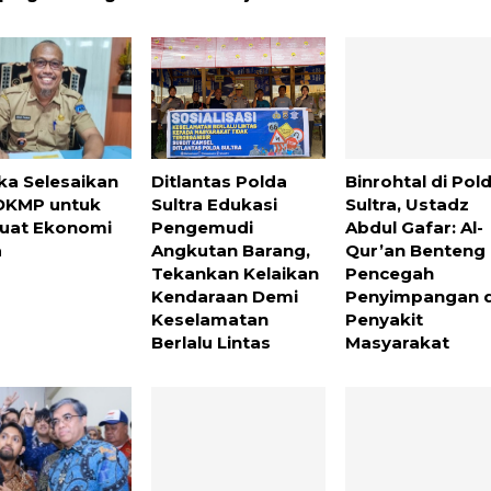
ka Selesaikan
Ditlantas Polda
Binrohtal di Pol
DKMP untuk
Sultra Edukasi
Sultra, Ustadz
uat Ekonomi
Pengemudi
Abdul Gafar: Al-
a
Angkutan Barang,
Qur’an Benteng
Tekankan Kelaikan
Pencegah
Kendaraan Demi
Penyimpangan 
Keselamatan
Penyakit
Berlalu Lintas
Masyarakat