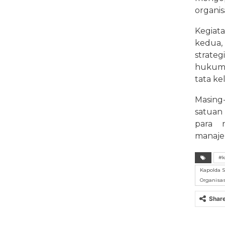
organisa
Kegiata
kedua,
strate
hukum, 
tata ke
Masing
satuan
para 
manajem
#k
Kapolda S
Organisas
Shar