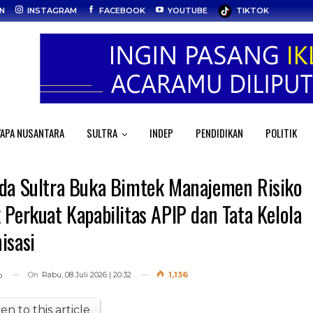
AN
INSTAGRAM
FACEBOOK
YOUTUBE
TIKTOK
APA NUSANTARA
SULTRA
INDEP
PENDIDIKAN
POLITIK
da Sultra Buka Bimtek Manajemen Risiko
 Perkuat Kapabilitas APIP dan Tata Kelola
isasi
On
Rabu, 08 Juli 2026 | 20:32
1,136
o
ten to this article