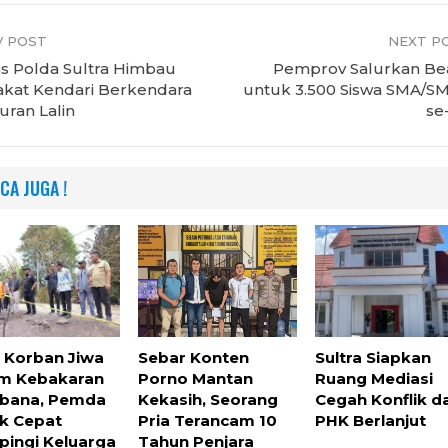
 POST
NEXT P
as Polda Sultra Himbau
Pemprov Salurkan Be
akat Kendari Berkendara
untuk 3.500 Siswa SMA/S
uran Lalin
se
CA JUGA !
 Korban Jiwa
Sebar Konten
Sultra Siapkan
m Kebakaran
Porno Mantan
Ruang Mediasi
bana, Pemda
Kekasih, Seorang
Cegah Konflik d
k Cepat
Pria Terancam 10
PHK Berlanjut
ingi Keluarga
Tahun Penjara