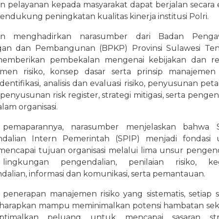
 pelayanan kepada masyarakat dapat berjalan secara e
endukung peningkatan kualitas kinerja institusi Polri.
tan menghadirkan narasumber dari Badan Penga
an dan Pembangunan (BPKP) Provinsi Sulawesi Ten
emberikan pembekalan mengenai kebijakan dan reg
men risiko, konsep dasar serta prinsip manajemen r
dentifikasi, analisis dan evaluasi risiko, penyusunan peta 
penyusunan risk register, strategi mitigasi, serta penge
alam organisasi.
 pemaparannya, narasumber menjelaskan bahwa S
dalian Intern Pemerintah (SPIP) menjadi fondasi
encapai tujuan organisasi melalui lima unsur pengend
lingkungan pengendalian, penilaian risiko, keg
alian, informasi dan komunikasi, serta pemantauan.
 penerapan manajemen risiko yang sistematis, setiap 
diharapkan mampu meminimalkan potensi hambatan sek
ptimalkan peluang untuk mencapai sasaran stra