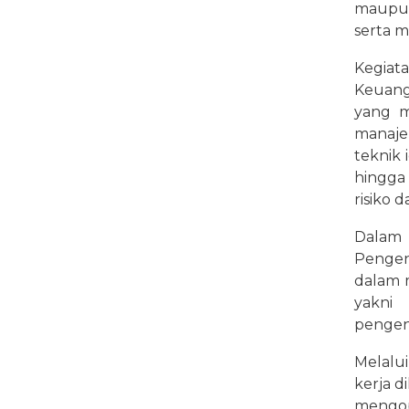
maupun
serta m
Kegia
Keuang
yang m
manaje
teknik i
hingga 
risiko d
Dalam
Pengen
dalam m
yakni 
pengend
Melalui
kerja 
mengo