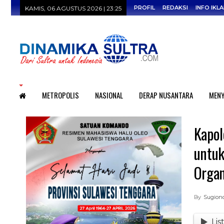
PROFIL
REDAKSI
INFO IKL
KAMIS, 06 AGUSTUS 2026 | 23:25
HOME
METROPOLIS
NASIONAL
DERAP NUSANTARA
MENY
Kapol
untuk
Organ
By
Sugion
Lis