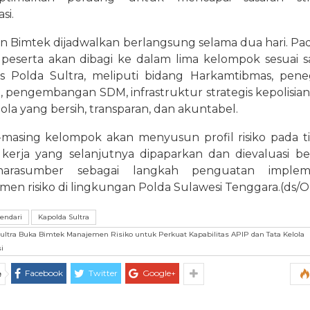
si.
n Bimtek dijadwalkan berlangsung selama dua hari. Pad
 peserta akan dibagi ke dalam lima kelompok sesuai s
gis Polda Sultra, meliputi bidang Harkamtibmas, pen
pengembangan SDM, infrastruktur strategis kepolisian,
lola yang bersih, transparan, dan akuntabel.
-masing kelompok akan menyusun profil risiko pada t
 kerja yang selanjutnya dipaparkan dan dievaluasi b
narasumber sebagai langkah penguatan impleme
en risiko di lingkungan Polda Sulawesi Tenggara.(ds/
endari
Kapolda Sultra
ultra Buka Bimtek Manajemen Risiko untuk Perkuat Kapabilitas APIP dan Tata Kelola
i
Facebook
Twitter
Google+
e