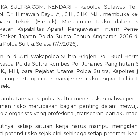
KA SULTRA.COM, KENDARI – Kapolda Sulawesi Ten
ol. Dr. Himawan Bayu Aji, S.H., S.I.K., M.H. membuka ke
naan Teknis (Bimtek) Manajemen Risiko dalam r
katan Kapabilitas Aparat Pengawasan Intern Peme
 Satker Jajaran Polda Sultra Tahun Anggaran 2026 d
 Polda Sultra, Selasa (7/7/2026).
n ini diikuti Wakapolda Sultra Brigjen Pol. Budi Her
Irwasda Polda Sultra Kombes Pol Johanes Pangihutan S
.I.K., M.H, para Pejabat Utama Polda Sultra, Kapolres j
daring, serta operator manajemen risiko tingkat Polda, P
sek.
sambutannya, Kapolda Sultra menegaskan bahwa pen
men risiko merupakan bagian penting dalam mewuj
lola organisasi yang profesional, transparan, dan akuntab
tnya, setiap satuan kerja harus mampu mengidenti
i potensi risiko sejak dini, sehingga setiap program, keb