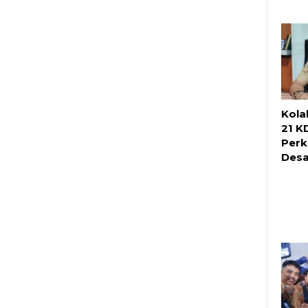
Kola
21 K
Perk
Des