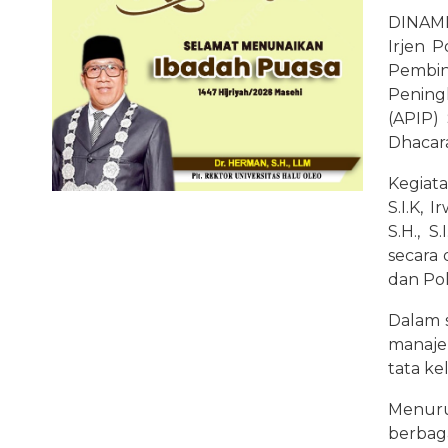
DINAMI
Irjen P
Pembi
Pening
(APIP)
Dhacara
Kegiata
S.I.K, 
S.H., S
secara 
dan Pol
Dalam 
manaje
tata ke
Menuru
berbaga