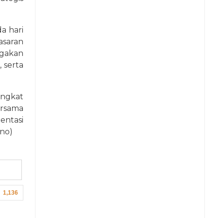
a hari
asaran
egakan
 serta
ingkat
ersama
ntasi
Ono)
1,136