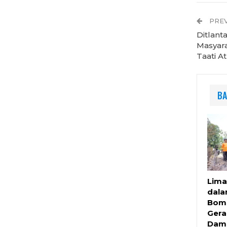
PREV
Ditlant
Masyar
Taati At
BA
Lima
dala
Bom
Gera
Damp