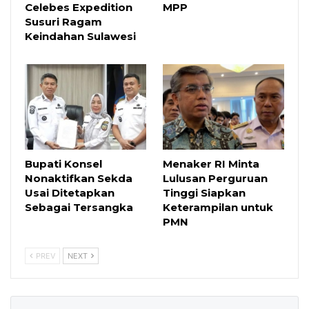
Celebes Expedition
MPP
Susuri Ragam
Keindahan Sulawesi
Bupati Konsel
Menaker RI Minta
Nonaktifkan Sekda
Lulusan Perguruan
Usai Ditetapkan
Tinggi Siapkan
Sebagai Tersangka
Keterampilan untuk
PMN
PREV
NEXT