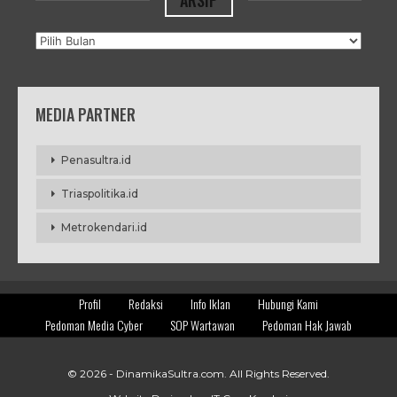
Arsip
MEDIA PARTNER
Penasultra.id
Triaspolitika.id
Metrokendari.id
Profil
Redaksi
Info Iklan
Hubungi Kami
Pedoman Media Cyber
SOP Wartawan
Pedoman Hak Jawab
© 2026 -
DinamikaSultra.com
. All Rights Reserved.