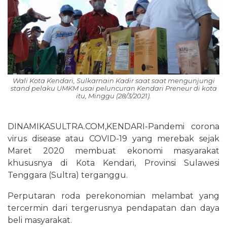
Wali Kota Kendari, Sulkarnain Kadir saat saat mengunjungi
stand pelaku UMKM usai peluncuran Kendari Preneur di kota
itu, Minggu (28/3/2021).
DINAMIKASULTRA.COM,KENDARI-Pandemi corona
virus disease atau COVID-19 yang merebak sejak
Maret 2020 membuat ekonomi masyarakat
khususnya di Kota Kendari, Provinsi Sulawesi
Tenggara (Sultra) terganggu.
Perputaran roda perekonomian melambat yang
tercermin dari tergerusnya pendapatan dan daya
beli masyarakat.