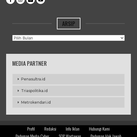
ARSIP
Arsip
MEDIA PARTNER
Penasultra.id
Triaspolitika.id
Metrokendari.id
Profil
Redaksi
Info Iklan
Hubungi Kami
Pedoman Media Cyber
SOP Wartawan
Pedoman Hak Jawab