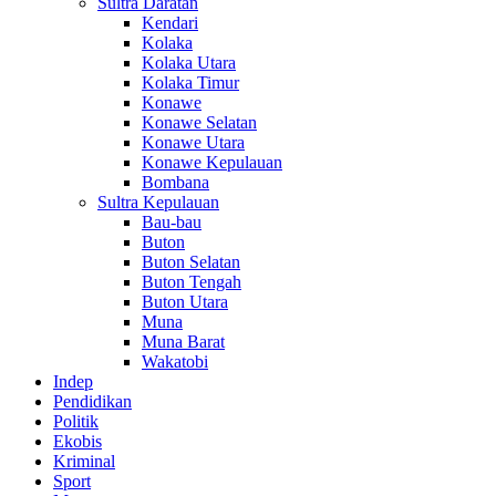
Sultra Daratan
Kendari
Kolaka
Kolaka Utara
Kolaka Timur
Konawe
Konawe Selatan
Konawe Utara
Konawe Kepulauan
Bombana
Sultra Kepulauan
Bau-bau
Buton
Buton Selatan
Buton Tengah
Buton Utara
Muna
Muna Barat
Wakatobi
Indep
Pendidikan
Politik
Ekobis
Kriminal
Sport