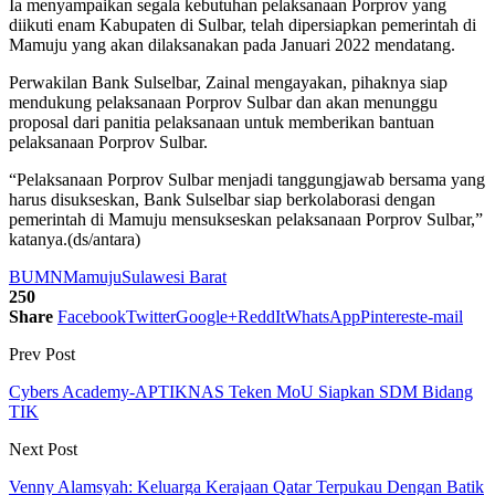
Ia menyampaikan segala kebutuhan pelaksanaan Porprov yang
diikuti enam Kabupaten di Sulbar, telah dipersiapkan pemerintah di
Mamuju yang akan dilaksanakan pada Januari 2022 mendatang.
Perwakilan Bank Sulselbar, Zainal mengayakan, pihaknya siap
mendukung pelaksanaan Porprov Sulbar dan akan menunggu
proposal dari panitia pelaksanaan untuk memberikan bantuan
pelaksanaan Porprov Sulbar.
“Pelaksanaan Porprov Sulbar menjadi tanggungjawab bersama yang
harus disukseskan, Bank Sulselbar siap berkolaborasi dengan
pemerintah di Mamuju mensukseskan pelaksanaan Porprov Sulbar,”
katanya.(ds/antara)
BUMN
Mamuju
Sulawesi Barat
250
Share
Facebook
Twitter
Google+
ReddIt
WhatsApp
Pinterest
e-mail
Prev Post
Cybers Academy-APTIKNAS Teken MoU Siapkan SDM Bidang
TIK
Next Post
Venny Alamsyah: Keluarga Kerajaan Qatar Terpukau Dengan Batik