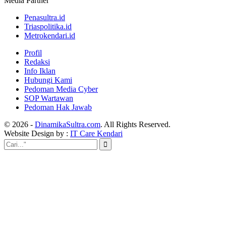
Media Partner
Penasultra.id
Triaspolitika.id
Metrokendari.id
Profil
Redaksi
Info Iklan
Hubungi Kami
Pedoman Media Cyber
SOP Wartawan
Pedoman Hak Jawab
© 2026 -
DinamikaSultra.com
. All Rights Reserved.
Website Design by :
IT Care Kendari