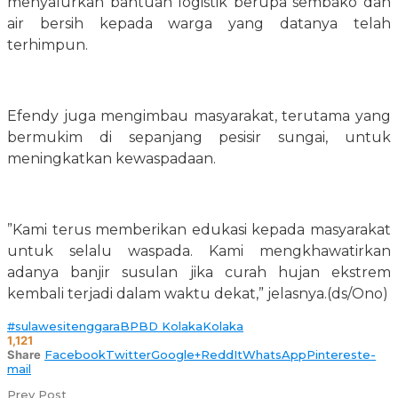
menyalurkan bantuan logistik berupa sembako dan
air bersih kepada warga yang datanya telah
terhimpun.
Efendy juga mengimbau masyarakat, terutama yang
bermukim di sepanjang pesisir sungai, untuk
meningkatkan kewaspadaan.
​”Kami terus memberikan edukasi kepada masyarakat
untuk selalu waspada. Kami mengkhawatirkan
adanya banjir susulan jika curah hujan ekstrem
kembali terjadi dalam waktu dekat,” jelasnya.(ds/Ono)
#sulawesitenggara
BPBD Kolaka
Kolaka
1,121
Share
Facebook
Twitter
Google+
ReddIt
WhatsApp
Pinterest
e-
mail
Prev Post