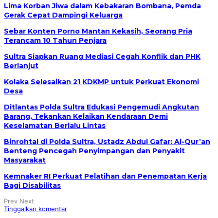
Lima Korban Jiwa dalam Kebakaran Bombana, Pemda
Gerak Cepat Dampingi Keluarga
Sebar Konten Porno Mantan Kekasih, Seorang Pria
Terancam 10 Tahun Penjara
Sultra Siapkan Ruang Mediasi Cegah Konflik dan PHK
Berlanjut
Kolaka Selesaikan 21 KDKMP untuk Perkuat Ekonomi
Desa
Ditlantas Polda Sultra Edukasi Pengemudi Angkutan
Barang, Tekankan Kelaikan Kendaraan Demi
Keselamatan Berlalu Lintas
Binrohtal di Polda Sultra, Ustadz Abdul Gafar: Al-Qur’an
Benteng Pencegah Penyimpangan dan Penyakit
Masyarakat
Kemnaker RI Perkuat Pelatihan dan Penempatan Kerja
Bagi Disabilitas
Prev
Next
Tinggalkan komentar