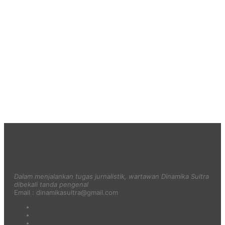
Dalam menjalankan tugas jurnalistik, wartawan Dinamika Sultra
dibekali tanda pengenal
Email : dinamikasultra@gmail.com