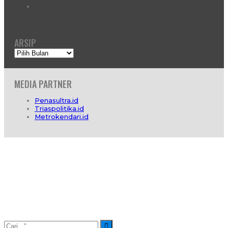
ARSIP
Arsip
MEDIA PARTNER
Penasultra.id
Triaspolitika.id
Metrokendari.id
Profil
Redaksi
Info Iklan
Hubungi Kami
Pedoman Media Cyber
SOP Wartawan
Pedoman Hak Jawab
© 2026 -
DinamikaSultra.com
. All Rights Reserved.
Website Design by :
IT Care Kendari