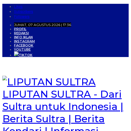
Likes
Subscribers
Followers
JUMAT, 07 AGUSTUS 2026 | 17:36
PROFIL
REDAKSI
INFO IKLAN
INSTAGRAM
FACEBOOK
YOUTUBE
TIKTOK
LIPUTAN SULTRA - Dari
Sultra untuk Indonesia |
Berita Sultra | Berita