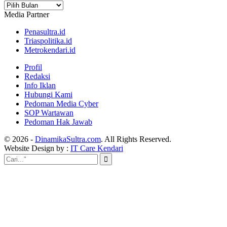
Arsip
Media Partner
Penasultra.id
Triaspolitika.id
Metrokendari.id
Profil
Redaksi
Info Iklan
Hubungi Kami
Pedoman Media Cyber
SOP Wartawan
Pedoman Hak Jawab
© 2026 -
DinamikaSultra.com
. All Rights Reserved.
Website Design by :
IT Care Kendari