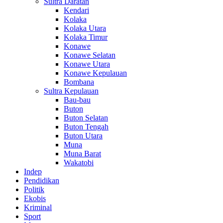
Sultra Daratan
Kendari
Kolaka
Kolaka Utara
Kolaka Timur
Konawe
Konawe Selatan
Konawe Utara
Konawe Kepulauan
Bombana
Sultra Kepulauan
Bau-bau
Buton
Buton Selatan
Buton Tengah
Buton Utara
Muna
Muna Barat
Wakatobi
Indep
Pendidikan
Politik
Ekobis
Kriminal
Sport