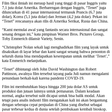
Film fiksi ilmiah ini meraup hasil yang tinggi di pasar Inggris yaitu
7,1 juta dolar Amerika. Berbarengan dengan Inggris, “Tenet” juga
diluncurkan di 41 pasar internasional termasuk Prancis (6,7 juta
dolar), Korea (5,1 juta dolar) dan Jerman (4,2 juta dolar). Pekan ini
“Tenet” rencananya akan rilis di Amerika Serikat, Rusia dan China.
“Kami memulai awal yang fantastis secara internasional dan sangat
senang dengan ini,” kata pimpinan Warner Bros. Pictures Group,
Toby Emmerich dilansir Variety, Senin.
“Christopher Nolan sekali lagi menghadirkan film yang layak untuk
disaksikan di layar lebar dan kami sangat senang bahwa penonton di
seluruh dunia bisa mendapatkan kesempatan untuk melihat ‘Tenet’,”
kata Emmerich melanjutkan.
“Tenet” dibintangi oleh John David Washington dan Robert
Pattinson, awalnya film tersebut tayang pada Juli namun mengalami
penundaan berkali-kali karena pandemi COVID-19.
Film ini membutuhkan biaya hingga 200 juta dolar AS untuk
produksi dan jutaan lainnya untuk pemasaran. Dalam keadaan
normal, angka tersebut sulit dicapai untuk bisa balik modal. Akan
tetapi para analis industri film mengatakan kali ini akan bergantung
dengan seberapa cepat penjualan di China yang disebut sebagai
pasar terbesar kedua di dunia setelah pembukaan kembali bioskop.