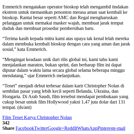
Emmerich mengatakan operator bioskop telah mengambil tindakan
ekstrem untuk memastikan penonton merasa aman saat kembali ke
bioskop. Rantai besar seperti AMC dan Regal mengharuskan
pelanggan untuk memakai masker wajah, membuat jarak tempat
duduk dan membuat prosedur pembersihan baru.
“Terima kasih kepada mitra kami atas upaya tak kenal lelah mereka
dalam membuka kembali bioskop dengan cara yang aman dan jarak
sosial,” kata Emmerich.
“Mengingat keadaan unik dari rilis global ini, kami tahu kami
menjalankan maraton, bukan sprint, dan berharap film ini dapat
diputar dalam waktu lama secara global selama beberapa minggu
mendatang,” ujar Emmerich melanjutkan.
“Tenet” menjadi debut terbesar dalam karir Christopher Nolan di
sembilan pasar yang lebih kecil seperti Belanda, Ukraina, dan
Hongaria. Di Arab Saudi, film tersebut mendapat pembukaan yang
cukup besar untuk film Hollywood yakni 1,47 juta dolar dari 131
tempat. (ds/ant)
Film Tenet Karya Christopher Nolan
342
Share
Facebook
Twitter
Google+
ReddIt
WhatsApp
Pinterest
e-mail