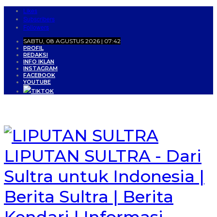
Likes
Subscribers
Followers
SABTU, 08 AGUSTUS 2026 | 07:42
PROFIL
REDAKSI
INFO IKLAN
INSTAGRAM
FACEBOOK
YOUTUBE
TIKTOK
LIPUTAN SULTRA - Dari
Sultra untuk Indonesia |
Berita Sultra | Berita