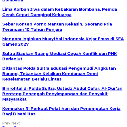
Bombana
Lima Korban Jiwa dalam Kebakaran Bombana, Pemda
Gerak Cepat Dampingi Keluarga
Sebar Konten Porno Mantan Kekasih, Seorang Pria
Terancam 10 Tahun Penjara
Menpora Inginkan Muaythai Indonesia Kejar Emas di SEA
Games 2027
Sultra Siapkan Ruang Mediasi Cegah Konflik dan PHK
Berlanjut
Ditlantas Polda Sultra Edukasi Pengemudi Angkutan
Barang, Tekankan Kelaikan Kendaraan Demi
Keselamatan Berlalu Lintas
Binrohtal di Polda Sultra, Ustadz Abdul Gafar: Al-Qur’an
Benteng Pencegah Penyimpangan dan Penyakit
Masyarakat
Kemnaker RI Perkuat Pelatihan dan Penempatan Kerja
Bagi Disabilitas
Prev
Next