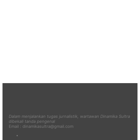
Dalam menjalankan tugas jurnalistik, wartawan Dinamika Sultra
dibekali tanda pengenal
Email : dinamikasultra@gmail.com