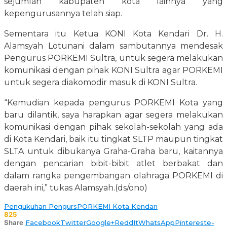
sejumlah kabupaten kota lainnya yang
kepengurusannya telah siap.
Sementara itu Ketua KONI Kota Kendari Dr. H.
Alamsyah Lotunani dalam sambutannya mendesak
Pengurus PORKEMI Sultra, untuk segera melakukan
komunikasi dengan pihak KONI Sultra agar PORKEMI
untuk segera diakomodir masuk di KONI Sultra.
“Kemudian kepada pengurus PORKEMI Kota yang
baru dilantik, saya harapkan agar segera melakukan
komunikasi dengan pihak sekolah-sekolah yang ada
di Kota Kendari, baik itu tingkat SLTP maupun tingkat
SLTA untuk dibukanya Graha-Graha baru, kaitannya
dengan pencarian bibit-bibit atlet berbakat dan
dalam rangka pengembangan olahraga PORKEMI di
daerah ini,” tukas Alamsyah.(ds/ono)
Pengukuhan Pengurs
PORKEMI Kota Kendari
825
Share
Facebook
Twitter
Google+
ReddIt
WhatsApp
Pinterest
e-