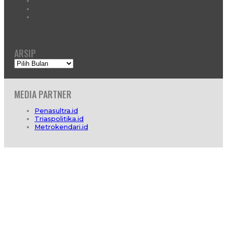
ARSIP
Arsip
MEDIA PARTNER
Penasultra.id
Triaspolitika.id
Metrokendari.id
Profil
Redaksi
Info Iklan
Hubungi Kami
Pedoman Media Cyber
SOP Wartawan
Pedoman Hak Jawab
© 2026 -
DinamikaSultra.com
. All Rights Reserved.
Website Design by :
IT Care Kendari