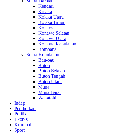
Sultra Daratan
Kendari
Kolaka
Kolaka Utara
Kolaka Timur
Konawe
Konawe Selatan
Konawe Utara
Konawe Kepulauan
Bombana
Sultra Kepulauan
Bau-bau
Buton
Buton Selatan
Buton Tengah
Buton Utara
Muna
Muna Barat
Wakatobi
Indep
Pendidikan
Politik
Ekobis
Kriminal
Sport